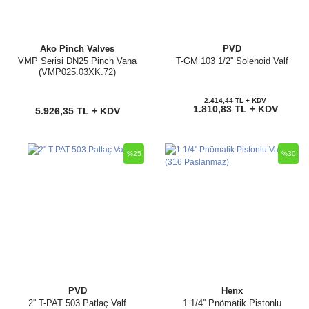
Ako Pinch Valves
PVD
VMP Serisi DN25 Pinch Vana
T-GM 103 1/2'' Solenoid Valf
(VMP025.03XK.72)
2.414,44 TL + KDV
1.810,83 TL + KDV
5.926,35 TL + KDV
%25
%30
PVD
Henx
2'' T-PAT 503 Patlaç Valf
1 1/4'' Pnömatik Pistonlu