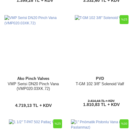
1.399,28 TL + KDV
3.332,60 TL + KDV
%25
Ako Pinch Valves
PVD
VMP Serisi DN20 Pinch Vana
T-GM 102 3/8'' Solenoid Valf
(VMP020.03XK.72)
2.414,44 TL + KDV
1.810,83 TL + KDV
4.719,13 TL + KDV
%25
%30