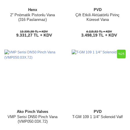
Henx
PVD
2'' Pnömatik Pistonlu Vana
Çift Etkili Aktüatörlü Pirinç
(316 Paslanmaz)
Küresel Vana
13.330,38 TL + KDV
4.115,52 TL + KDV
9.331,27 TL + KDV
3.498,19 TL + KDV
%25
Ako Pinch Valves
PVD
VMP Serisi DN50 Pinch Vana
T-GM 109 1 1/4'' Solenoid Valf
(VMP050.03X.72)