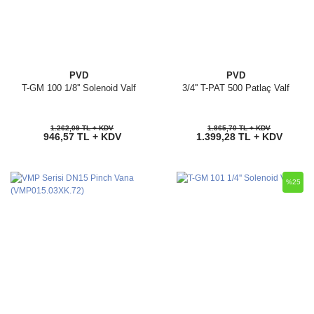
PVD
PVD
T-GM 100 1/8'' Solenoid Valf
3/4'' T-PAT 500 Patlaç Valf
1.262,09 TL + KDV
1.865,70 TL + KDV
946,57 TL + KDV
1.399,28 TL + KDV
%25