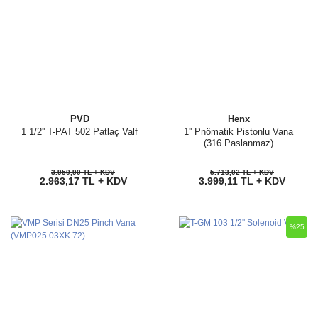
PVD
Henx
1 1/2'' T-PAT 502 Patlaç Valf
1'' Pnömatik Pistonlu Vana
(316 Paslanmaz)
3.950,90 TL + KDV
5.713,02 TL + KDV
2.963,17 TL + KDV
3.999,11 TL + KDV
%25