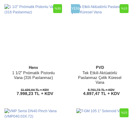
YENİ
%30
%15
Henx
PVD
1 1/2'' Pnömatik Pistonlu
Tek Etkili Aktüatörlü
Vana (316 Paslanmaz)
Paslanmaz Çelik Küresel
Vana
11.426,04 TL + KDV
5.761,73 TL + KDV
7.998,23 TL + KDV
4.897,47 TL + KDV
%25