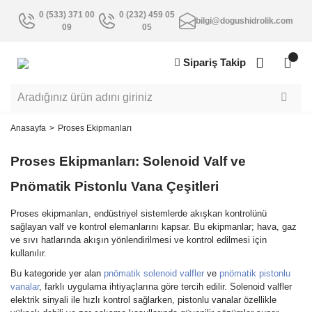
0 (533) 371 00
0 (232) 459 05
bilgi@dogushidrolik.com
09
05
Sipariş Takip
Anasayfa
Proses Ekipmanları
Proses Ekipmanları: Solenoid Valf ve
Pnömatik Pistonlu Vana Çeşitleri
Proses ekipmanları, endüstriyel sistemlerde akışkan kontrolünü
sağlayan valf ve kontrol elemanlarını kapsar. Bu ekipmanlar; hava, gaz
ve sıvı hatlarında akışın yönlendirilmesi ve kontrol edilmesi için
kullanılır.
Bu kategoride yer alan
pnömatik solenoid valfler
ve
pnömatik pistonlu
vanalar
, farklı uygulama ihtiyaçlarına göre tercih edilir. Solenoid valfler
elektrik sinyali ile hızlı kontrol sağlarken, pistonlu vanalar özellikle