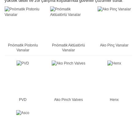
yüksek debili ve zor çalışma koşullarında güvenilir çözümler sunar.
Pnömatik Pistonlu
Pnömatik Aktüatörlü
Ako Pinç Vanalar
Vanalar
Vanalar
PVD
Ako Pinch Valves
Henx