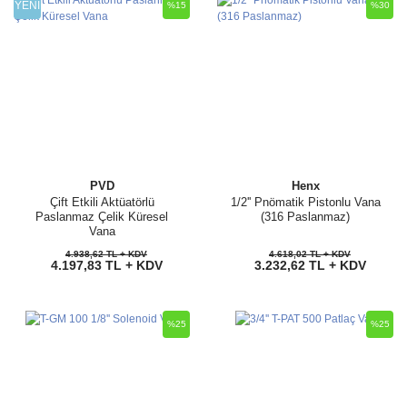
YENİ
%15
%30
PVD
Henx
Çift Etkili Aktüatörlü
1/2'' Pnömatik Pistonlu Vana
Paslanmaz Çelik Küresel
(316 Paslanmaz)
Vana
4.938,62 TL + KDV
4.618,02 TL + KDV
4.197,83 TL + KDV
3.232,62 TL + KDV
%25
%25