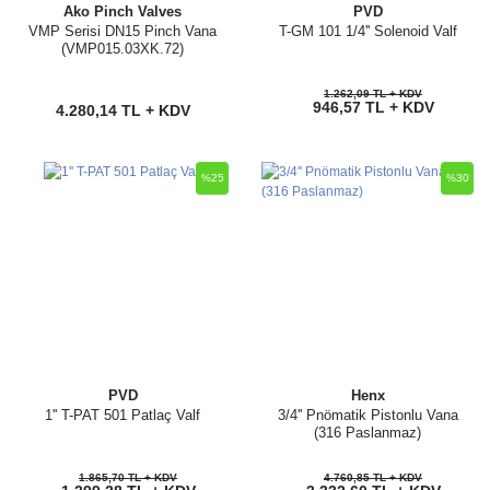
Ako Pinch Valves
PVD
VMP Serisi DN15 Pinch Vana
T-GM 101 1/4'' Solenoid Valf
(VMP015.03XK.72)
1.262,09 TL + KDV
946,57 TL + KDV
4.280,14 TL + KDV
%25
%30
PVD
Henx
1'' T-PAT 501 Patlaç Valf
3/4'' Pnömatik Pistonlu Vana
(316 Paslanmaz)
1.865,70 TL + KDV
4.760,85 TL + KDV