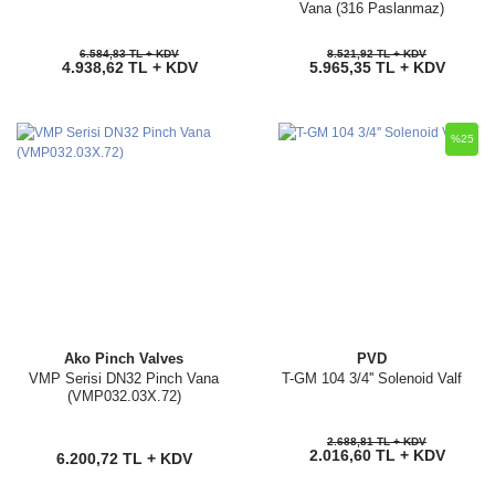
Vana (316 Paslanmaz)
6.584,83 TL + KDV
8.521,92 TL + KDV
4.938,62 TL + KDV
5.965,35 TL + KDV
%25
Ako Pinch Valves
PVD
VMP Serisi DN32 Pinch Vana
T-GM 104 3/4'' Solenoid Valf
(VMP032.03X.72)
2.688,81 TL + KDV
2.016,60 TL + KDV
6.200,72 TL + KDV