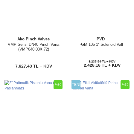
Ako Pinch Valves
PVD
VMP Serisi DN40 Pinch Vana
T-GM 105 1'' Solenoid Valf
(VMP040.03X.72)
3.237,54 TL + KDV
2.428,16 TL + KDV
7.627,43 TL + KDV
YENİ
%30
%15