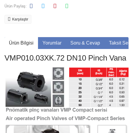
Ürün Paylaş:
Karşılaştır
Ürün Bilgisi
Yorumlar
Soru & Cevap
Taksit Seçe
VMP010.03XK.72 DN10 Pinch Vana