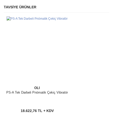
TAVSİYE ÜRÜNLER
Bu ürüne ilk yorumu siz yapın!
Ürün hakkında henüz soru sorulmamış.
Yorum Yaz
Soru Sor
OLI
PS-A Tek Darbeli Pnömatik Çekiç Vibratör
18.622,76 TL + KDV