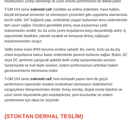
mümkündür. Enerji verimliliği ve uzun ömürlü performansı ile dikkat çeker.
T-GM 104 serisi
solenoid valf
, özellikle su arıtma sistemleri, hava hatları,
küçük kimyasal prosesler ve otomasyon çözümleri gibi uygulama alanlarında
tercih edilir. 3/4'' bağlantı çapı, endüstride yaygın kullanılan boru sistemleriyle
tam uyum sağlar. Gövdesi genellikle pirinç veya paslanmaz çelik
malzemeden üretilir; bu da zorlu çevre koşullarına karşı dayanıklılığı artırır. İç
yapısındaki diyafram, yüksek sıcaklık ve kimyasal direnç sağlayan
elastomerlerden oluşur.
Valfin bobin kısmı IP65 koruma sınıfına sahiptir. Bu, nemli, tozlu ya da dış
ortam koşullarına maruz kalan sistemlerde güvenli kullanım sağlar. Bobin, AC
veya DC gerilimle çalışacak şekilde farklı voltaj opsiyonlarıyla sunulur.
Sızdırmazlık ve hızlı tepki süreleri, sistem performansını artırırken bakım
gereksinimlerini minimuma indirir.
T-GM 104 serisi
solenoid valf
, hem kompakt yapısı hem de güçlü
performansı sayesinde modern endüstriyel otomasyon sistemlerinin
vazgeçilmez bileşenlerinden biridir. Kolay montaj, düşük enerji tüketimi ve
uzun süreli dayanıklılık gibi avantajlarıyla, yeni kurulumlar ve sistem
yenilemeleri için ideal bir seçimdir.
(STOKTAN DERHAL TESLİM)