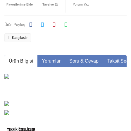
Tavsiye Et
Yorum Yaz
Ürün Paylaş:
Karşılaştır
Ürün Bilgisi
Yorumlar
Soru & Cevap
Taksit Seçe