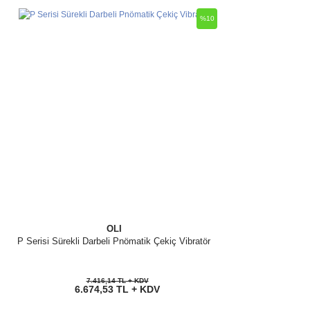
%10
OLI
P Serisi Sürekli Darbeli Pnömatik Çekiç Vibratör
7.416,14 TL + KDV
6.674,53 TL + KDV