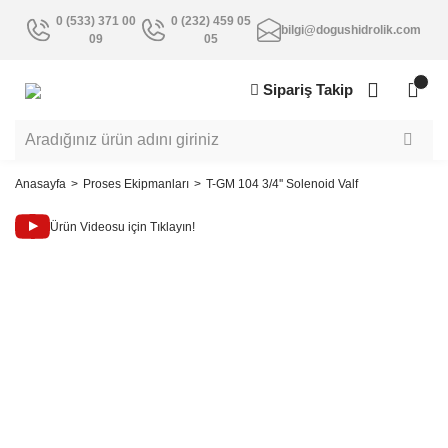
0 (533) 371 00
0 (232) 459 05
bilgi@dogushidrolik.com
09
05
Sipariş Takip
Anasayfa
Proses Ekipmanları
T-GM 104 3/4'' Solenoid Valf
Ürün Videosu için Tıklayın!