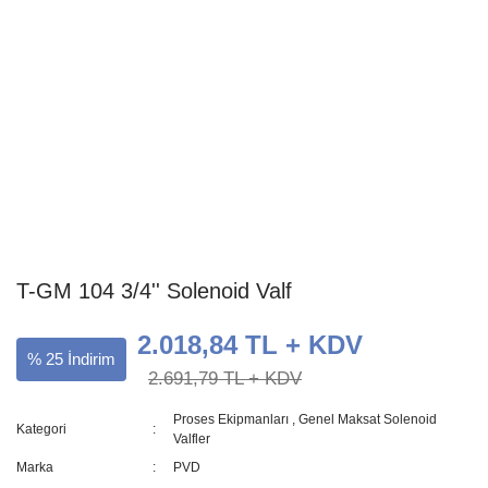
T-GM 104 3/4'' Solenoid Valf
2.018,84 TL + KDV
% 25 İndirim
2.691,79 TL + KDV
Proses Ekipmanları
,
Genel Maksat Solenoid
Kategori
Valfler
Marka
PVD