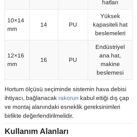
hatları
Yüksek
10×14
14
PU
kapasiteli hat
mm
beslemeleri
Endüstriyel
12×16
ana hat,
16
PU
mm
makine
beslemesi
Hortum ölçüsü seçiminde sistemin hava debisi
ihtiyacı, bağlanacak
rakorun
kabul ettiği dış çap
ve montaj alanındaki esneklik gereksinimleri
birlikte değerlendirilmelidir.
Kullanım Alanları