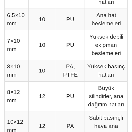
hatları
6.5×10
Ana hat
10
PU
mm
beslemeleri
Yüksek debili
7×10
10
PU
ekipman
mm
beslemeleri
8×10
PA,
Yüksek basınç
10
mm
PTFE
hatları
Büyük
8×12
12
PU
silindirler, ana
mm
dağıtım hatları
Sabit basınçlı
10×12
12
PA
hava ana
mm