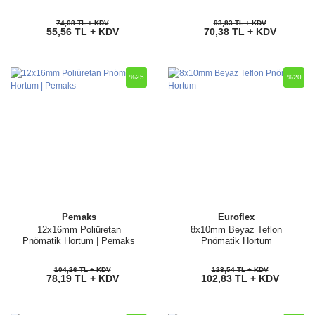
74,08 TL + KDV
93,83 TL + KDV
55,56 TL + KDV
70,38 TL + KDV
%25
%20
Pemaks
Euroflex
12x16mm Poliüretan
8x10mm Beyaz Teflon
Pnömatik Hortum | Pemaks
Pnömatik Hortum
104,26 TL + KDV
128,54 TL + KDV
78,19 TL + KDV
102,83 TL + KDV