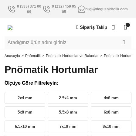
0 (533) 371 00
0 (232) 459 05
bilgi@dogushidrolik.com
09
05
Sipariş Takip
Anasayfa
Pnömatik
Pnömatik Hortumlar ve Rakorlar
Pnömatik Hortumla
Pnömatik Hortumlar
Ölçüye Göre Filtreleyin:
2x4 mm
2.5x4 mm
4x6 mm
5x8 mm
5.5x8 mm
6x8 mm
6.5x10 mm
7x10 mm
8x10 mm