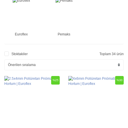
Euroflex
Pemaks
Stoktakiler
Toplam 34 ürün
%25
%30