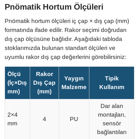
Pnömatik Hortum Ölçüleri
Pnömatik hortum ölçüleri iç çap × dış çap (mm)
formatında ifade edilir. Rakor seçimi doğrudan
dış çap ölçüsüne bağlıdır. Aşağıdaki tabloda
stoklarımızda bulunan standart ölçüleri ve
uyumlu rakor dış çap değerlerini görebilirsiniz:
Ölçü
Rakor
Yaygın
Tipik
(İç×Dış
Dış Çap
Malzeme
Kullanım
mm)
(mm)
Dar alan
2×4
montajları,
4
PU
mm
sensör
bağlantıları