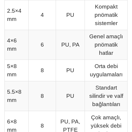
Kompakt
2.5×4
4
PU
pnömatik
mm
sistemler
Genel amaçlı
4×6
6
PU, PA
pnömatik
mm
hatlar
5×8
Orta debi
8
PU
mm
uygulamaları
Standart
5.5×8
8
PU
silindir ve valf
mm
bağlantıları
Çok amaçlı,
6×8
PU, PA,
8
yüksek debi
mm
PTFE