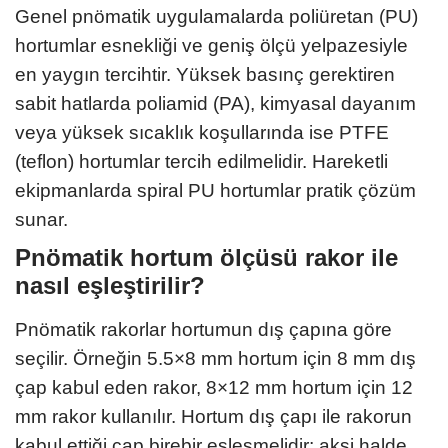
Genel pnömatik uygulamalarda poliüretan (PU)
hortumlar esnekliği ve geniş ölçü yelpazesiyle
en yaygın tercihtir. Yüksek basınç gerektiren
sabit hatlarda poliamid (PA), kimyasal dayanım
veya yüksek sıcaklık koşullarında ise PTFE
(teflon) hortumlar tercih edilmelidir. Hareketli
ekipmanlarda spiral PU hortumlar pratik çözüm
sunar.
Pnömatik hortum ölçüsü rakor ile
nasıl eşleştirilir?
Pnömatik rakorlar hortumun dış çapına göre
seçilir. Örneğin 5.5×8 mm hortum için 8 mm dış
çap kabul eden rakor, 8×12 mm hortum için 12
mm rakor kullanılır. Hortum dış çapı ile rakorun
kabul ettiği çap birebir eşleşmelidir; aksi halde