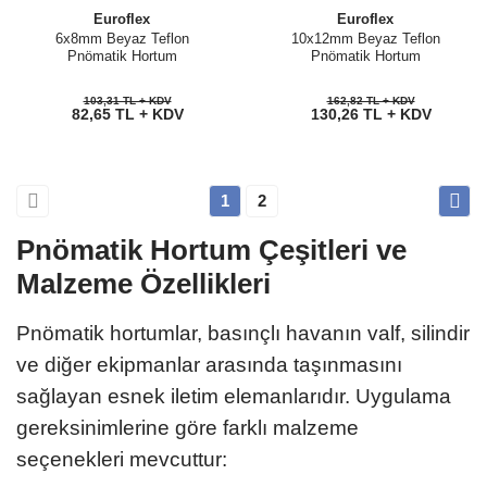
Euroflex
Euroflex
6x8mm Beyaz Teflon
10x12mm Beyaz Teflon
Pnömatik Hortum
Pnömatik Hortum
103,31 TL + KDV
162,82 TL + KDV
82,65 TL + KDV
130,26 TL + KDV
1
2
Pnömatik Hortum Çeşitleri ve
Malzeme Özellikleri
Pnömatik hortumlar, basınçlı havanın valf, silindir
ve diğer ekipmanlar arasında taşınmasını
sağlayan esnek iletim elemanlarıdır. Uygulama
gereksinimlerine göre farklı malzeme
seçenekleri mevcuttur: