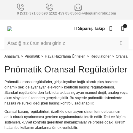
0 (533) 371 00 09
0 (232) 459 05 05
bilgi@dogushidrolik.com
Sipariş Takip
Anasayfa
Pnömatik
Hava Hazırlama Üniteleri
Regülatörler
Oransal Re
Pnömatik Oransal Regülatörler
Pnömatik oransal regülatörler, giriş sinyaline bağlı olarak çıkış basıncını
dinamik şekilde ayarlayan elektronik kontrollü basınç regülatörleridir.
Standart regülatörlerden farklı olarak basınç ayarı manuel değil, analog veya
akım sinyalleri üzerinden gerçekleştirilir. Bu sayede pnömatik sistemlerde
hassas ve sürekli değişken basınç kontrolü sağlanabilir.
Oransal basınç regülatörleri, özellikle otomasyon sistemlerinde basıncın
anlık olarak ayarlanması gereken uygulamalarda tercih edilir. Test ve ölçüm
sistemleri, kuvvet kontrolü gerektiren mekanizmalar ve proses odaklı üretim
hatları bu kullanım alanlarına örnek verilebilir.