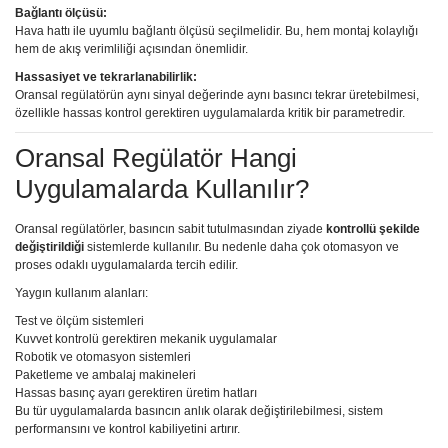
Bağlantı ölçüsü:
Hava hattı ile uyumlu bağlantı ölçüsü seçilmelidir. Bu, hem montaj kolaylığı
hem de akış verimliliği açısından önemlidir.
Hassasiyet ve tekrarlanabilirlik:
Oransal regülatörün aynı sinyal değerinde aynı basıncı tekrar üretebilmesi,
özellikle hassas kontrol gerektiren uygulamalarda kritik bir parametredir.
Oransal Regülatör Hangi
Uygulamalarda Kullanılır?
Oransal regülatörler, basıncın sabit tutulmasından ziyade
kontrollü şekilde
değiştirildiği
sistemlerde kullanılır. Bu nedenle daha çok otomasyon ve
proses odaklı uygulamalarda tercih edilir.
Yaygın kullanım alanları:
Test ve ölçüm sistemleri
Kuvvet kontrolü gerektiren mekanik uygulamalar
Robotik ve otomasyon sistemleri
Paketleme ve ambalaj makineleri
Hassas basınç ayarı gerektiren üretim hatları
Bu tür uygulamalarda basıncın anlık olarak değiştirilebilmesi, sistem
performansını ve kontrol kabiliyetini artırır.