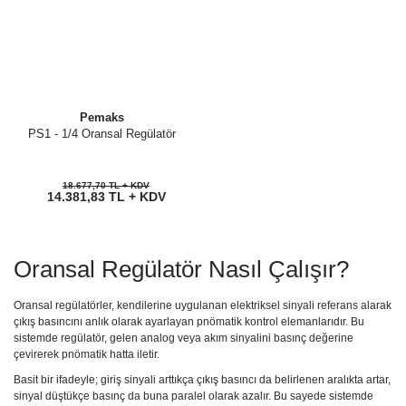
Pemaks
PS1 - 1/4 Oransal Regülatör
18.677,70 TL + KDV
14.381,83 TL + KDV
Oransal Regülatör Nasıl Çalışır?
Oransal regülatörler, kendilerine uygulanan elektriksel sinyali referans alarak
çıkış basıncını anlık olarak ayarlayan pnömatik kontrol elemanlarıdır. Bu
sistemde regülatör, gelen analog veya akım sinyalini basınç değerine
çevirerek pnömatik hatta iletir.
Basit bir ifadeyle; giriş sinyali arttıkça çıkış basıncı da belirlenen aralıkta artar,
sinyal düştükçe basınç da buna paralel olarak azalır. Bu sayede sistemde