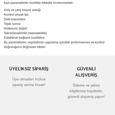
bazı parametreler özellikle dikkatle incelenmelidir:
Giriş ve çıkış basınç aralığı
Kontrol sinyali tipi
Debi kapasitesi
Tepki süresi
Histerezis değeri
Tekrarlanabilirlik (repeatability)
Elektriksel bağlantı özellikleri
Bu parametreler, regülatörün uygulama içindeki performansını ve kontrol
doğruluğunu doğrudan etkiler.
ÜYELİKSİZ SİPARİŞ
GÜVENLİ
ALIŞVERİŞ
Üye olmadan hızlıca
sipariş verme fırsatı!
Ödeme ve adres
bilgilerinizi kaydedin,
güvenli alışveriş yapın!