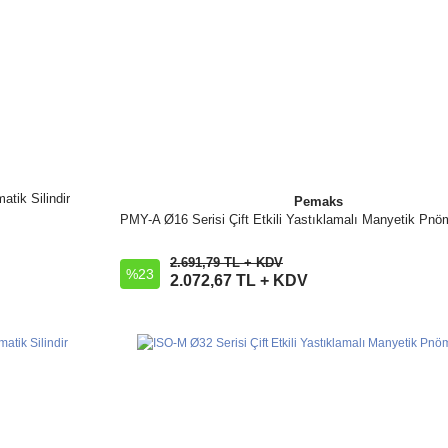
tik Silindir
Pemaks
PMY-A Ø16 Serisi Çift Etkili Yastıklamalı Manyetik Pnöma
İncele
2.691,79 TL + KDV
%23
Sepete Ekle
2.072,67 TL + KDV