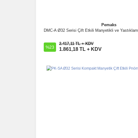
Pemaks
DMC-A Ø32 Serisi Çift Etkili Manyetikli ve Yastıklam
İncele
2.417,11 TL + KDV
%23
Sepete Ekle
1.861,18 TL + KDV