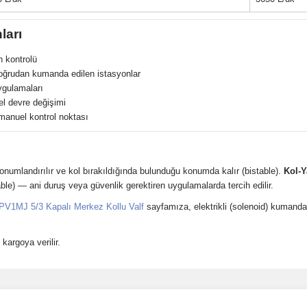
ları
 kontrolü
doğrudan kumanda edilen istasyonlar
ygulamaları
el devre değişimi
 manuel kontrol noktası
onumlandırılır ve kol bırakıldığında bulunduğu konumda kalır (bistable).
Kol-Y
e) — ani duruş veya güvenlik gerektiren uygulamalarda tercih edilir.
PV1MJ 5/3 Kapalı Merkez Kollu Valf
sayfamıza, elektrikli (solenoid) kumanda
kargoya verilir.
Bu ürüne ilk yorumu siz yapın!
Ürün hakkında henüz soru sorulmamış.