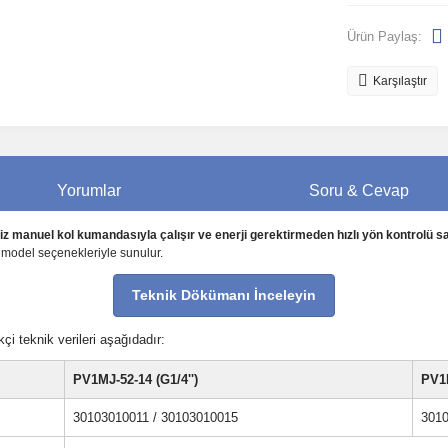
Ürün Paylaş:
Karşılaştır
Yorumlar
Soru & Cevap
z manuel kol kumandasıyla çalışır ve enerji gerektirmeden hızlı yön kontrolü sa
 model seçenekleriyle sunulur.
Teknik Dökümanı İnceleyin
i teknik verileri aşağıdadır:
PV1MJ-52-14 (G1/4'')
PV1M
30103010011 / 30103010015
3010