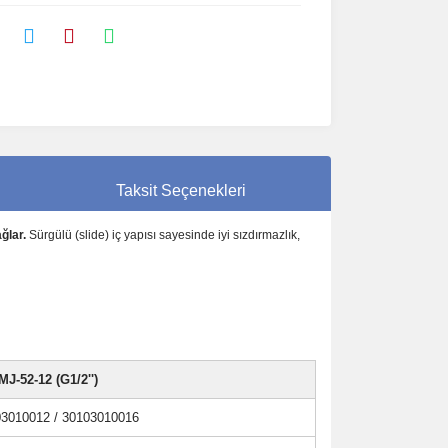
Taksit Seçenekleri
ğlar.
Sürgülü (slide) iç yapısı sayesinde iyi sızdırmazlık,
J-52-12 (G1/2'')
3010012 / 30103010016