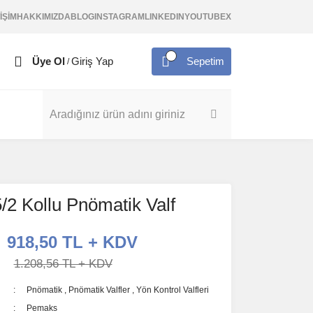
İŞİM
HAKKIMIZDA
BLOG
INSTAGRAM
LINKEDIN
YOUTUBE
X
Üye Ol
Giriş Yap
Sepetim
/
2 Kollu Pnömatik Valf
918,50 TL + KDV
1.208,56 TL + KDV
Pnömatik
,
Pnömatik Valfler
,
Yön Kontrol Valfleri
Pemaks