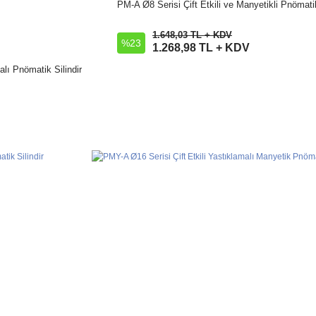
PM-A Ø8 Serisi Çift Etkili ve Manyetikli Pnömatik
İncele
1.648,03 TL + KDV
%23
Sepete Ekle
1.268,98 TL + KDV
alı Pnömatik Silindir