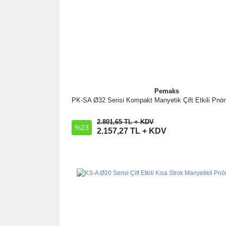
Pemaks
PK-SA Ø32 Serisi Kompakt Manyetik Çift Etkili Pnöma
İncele
2.801,65 TL + KDV
%23
Sepete Ekle
2.157,27 TL + KDV