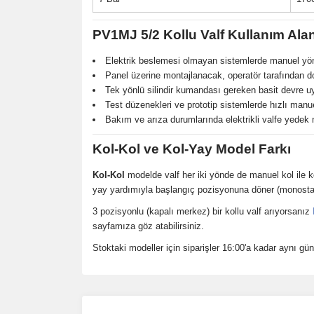
PV1MJ 5/2 Kollu Valf Kullanım Alan
Elektrik beslemesi olmayan sistemlerde manuel yön
Panel üzerine montajlanacak, operatör tarafından 
Tek yönlü silindir kumandası gereken basit devre u
Test düzenekleri ve prototip sistemlerde hızlı manu
Bakım ve arıza durumlarında elektrikli valfe yedek
Kol-Kol ve Kol-Yay Model Farkı
Kol-Kol
modelde valf her iki yönde de manuel kol ile k
yay yardımıyla başlangıç pozisyonuna döner (monostabl
3 pozisyonlu (kapalı merkez) bir kollu valf arıyorsanız
sayfamıza göz atabilirsiniz.
Stoktaki modeller için siparişler 16:00'a kadar aynı gün 