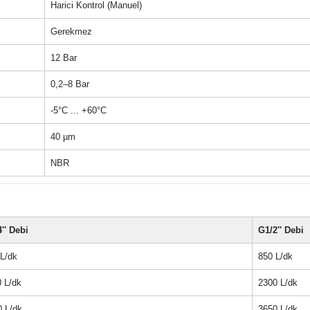
Harici Kontrol (Manuel)
Gerekmez
12 Bar
0,2–8 Bar
-5°C ... +60°C
40 µm
NBR
'' Debi
G1/2'' Debi
L/dk
850 L/dk
 L/dk
2300 L/dk
0 L/dk
3650 L/dk