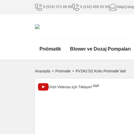
0 (533) 371 00 09
0 (232) 459 05 05
bilgi@dog
Pnömatik
Blower ve Dozaj Pompaları
Anasayfa
Pnömatik
PV1MJ 5/2 Kollu Pnömatik Valf
Ürün Videosu için Tıklayın!