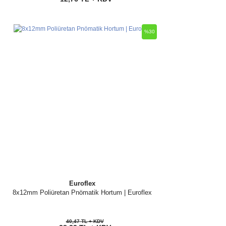
%30
Euroflex
8x12mm Poliüretan Pnömatik Hortum | Euroflex
40,47 TL + KDV