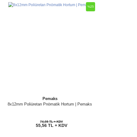
%25
Pemaks
8x12mm Poliüretan Pnömatik Hortum | Pemaks
74,08 TL + KDV
55,56 TL + KDV