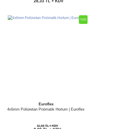
28,33 TL + KDV
%30
Euroflex
4x6mm Poliüretan Pnömatik Hortum | Euroflex
11,43 TL + KDV