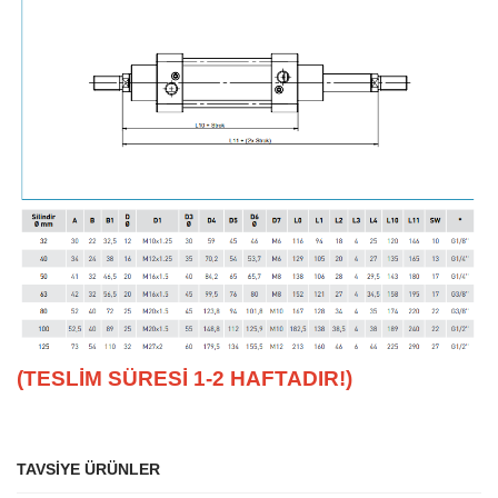
(TESLİM SÜRESİ 1-2 HAFTADIR!)
TAVSİYE ÜRÜNLER
Bu ürüne ilk yorumu siz yapın!
Ürün hakkında henüz soru sorulmamış.