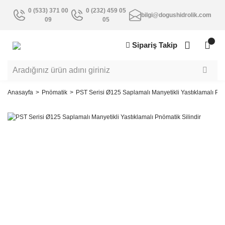
0 (533) 371 00
0 (232) 459 05
bilgi@dogushidrolik.com
09
05
Sipariş Takip
Anasayfa
Pnömatik
PST Serisi Ø125 Saplamalı Manyetikli Yastıklamalı Pnö