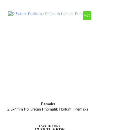
%25
Pemaks
2.5x4mm Poliüretan Pnömatik Hortum | Pemaks
17,01 TL + KDV
12,76 TL + KDV