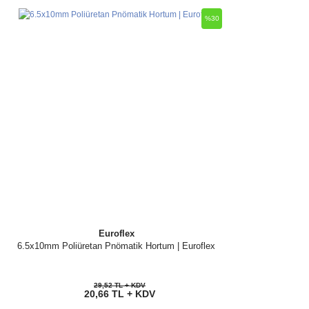
%30
Euroflex
6.5x10mm Poliüretan Pnömatik Hortum | Euroflex
29,52 TL + KDV
20,66 TL + KDV