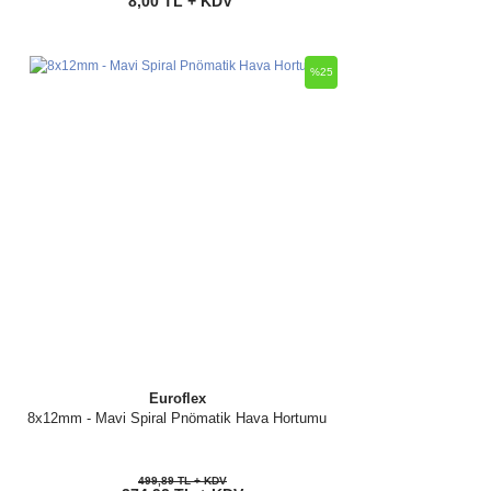
8,00 TL + KDV
%25
Euroflex
8x12mm - Mavi Spiral Pnömatik Hava Hortumu
499,89 TL + KDV