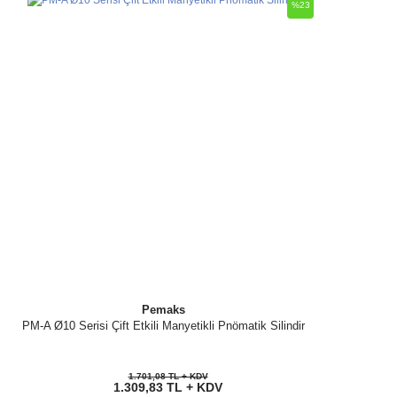
%23
Pemaks
PM-A Ø10 Serisi Çift Etkili Manyetikli Pnömatik Silindir
1.701,08 TL + KDV
1.309,83 TL + KDV