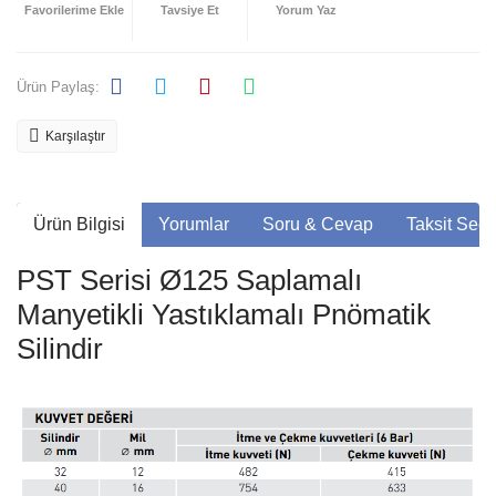
Tavsiye Et
Yorum Yaz
Ürün Paylaş:
Karşılaştır
Ürün Bilgisi
Yorumlar
Soru & Cevap
Taksit Seçe
PST Serisi Ø125 Saplamalı
Manyetikli Yastıklamalı Pnömatik
Silindir