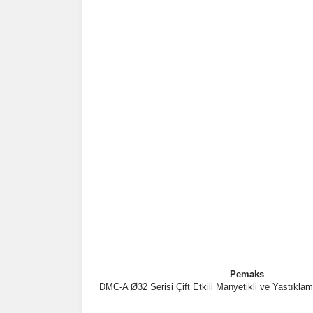
Pemaks
DMC-A Ø32 Serisi Çift Etkili Manyetikli ve Yastıklam
İncele