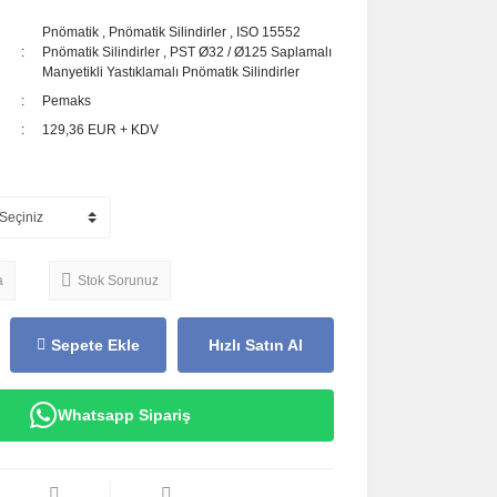
Pnömatik
,
Pnömatik Silindirler
,
ISO 15552
Pnömatik Silindirler
,
PST Ø32 / Ø125 Saplamalı
Manyetikli Yastıklamalı Pnömatik Silindirler
Pemaks
129,36 EUR + KDV
a
Stok Sorunuz
Sepete Ekle
Hızlı Satın Al
Whatsapp Sipariş