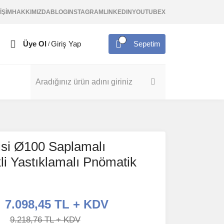
İŞİM
HAKKIMIZDA
BLOG
INSTAGRAM
LINKEDIN
YOUTUBE
X
Üye Ol
Giriş Yap
Sepetim
/
si Ø100 Saplamalı
li Yastıklamalı Pnömatik
7.098,45 TL + KDV
9.218,76 TL + KDV