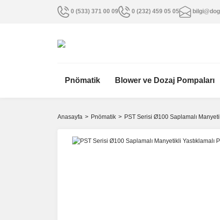
0 (533) 371 00 09
0 (232) 459 05 05
bilgi@dog
Pnömatik
Blower ve Dozaj Pompaları
Anasayfa
Pnömatik
PST Serisi Ø100 Saplamalı Manyetikl