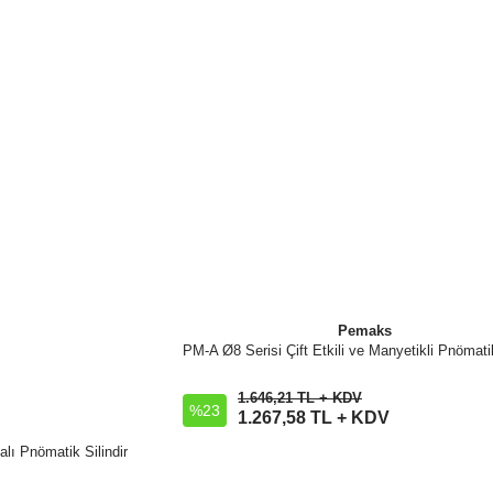
Pemaks
PM-A Ø8 Serisi Çift Etkili ve Manyetikli Pnömatik
İncele
1.646,21 TL + KDV
%23
Sepete Ekle
1.267,58 TL + KDV
alı Pnömatik Silindir