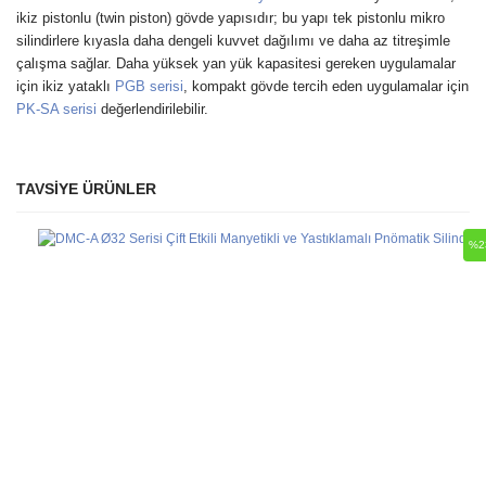
ikiz pistonlu (twin piston) gövde yapısıdır; bu yapı tek pistonlu mikro
silindirlere kıyasla daha dengeli kuvvet dağılımı ve daha az titreşimle
çalışma sağlar. Daha yüksek yan yük kapasitesi gereken uygulamalar
için ikiz yataklı
PGB serisi
, kompakt gövde tercih eden uygulamalar için
PK-SA serisi
değerlendirilebilir.
TAVSİYE ÜRÜNLER
Bu ürüne ilk yorumu siz yapın!
Ürün hakkında henüz soru sorulmamış.
%2
Yorum Yaz
Soru Sor