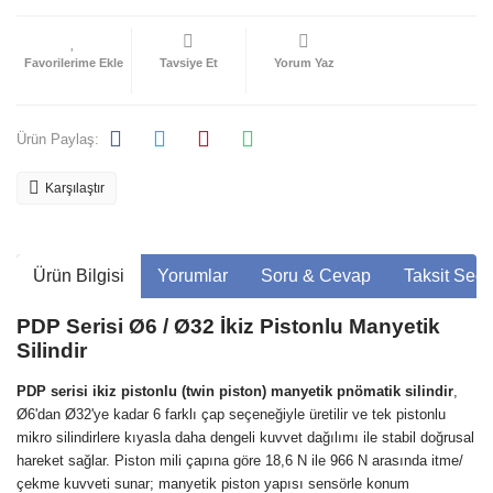
Tavsiye Et
Yorum Yaz
Ürün Paylaş:
Karşılaştır
Ürün Bilgisi
Yorumlar
Soru & Cevap
Taksit Seçe
PDP Serisi Ø6 / Ø32 İkiz Pistonlu Manyetik
Silindir
PDP serisi ikiz pistonlu (twin piston) manyetik pnömatik silindir
,
Ø6'dan Ø32'ye kadar 6 farklı çap seçeneğiyle üretilir ve tek pistonlu
mikro silindirlere kıyasla daha dengeli kuvvet dağılımı ile stabil doğrusal
hareket sağlar. Piston mili çapına göre 18,6 N ile 966 N arasında itme/
çekme kuvveti sunar; manyetik piston yapısı sensörle konum