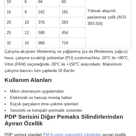
10
6
94
60
Yüksek alaşımlı
16
8
242
181
paslanmaz çelik (AISI
20
10
376
283
303-316)
25
12
590
454
32
16
966
724
Çalışma akışkanı filtrelenmiş ve yağlanmış (ya da filtrelenmiş yağsız)
hava; çalışma sıcaklığı poliüretan (PU) sızdırmazlıkta -20°C ile +80°C,
Viton (FKM) seçeneğinde -30°C ile +150°C arasındadır. Maksimum
çalışma basıncı tüm çaplarda 10 Bar'dır.
Kullanım Alanları
Mikro otomasyon uygulamaları
Elektronik ve hassas montaj hatları
Küçük parçaların itme–çekme işlemleri
Sensörlü ve kompakt pnömatik sistemler
PDP Serisini Diğer Pemaks Silindirlerinden
Ayıran Özellik
PDP serisini standart
PM-A serisi manyetikli silindirden
ayıran özellik,