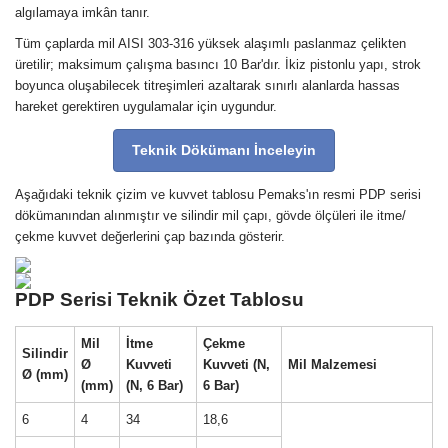
algılamaya imkân tanır.
Tüm çaplarda mil AISI 303-316 yüksek alaşımlı paslanmaz çelikten
üretilir; maksimum çalışma basıncı 10 Bar'dır. İkiz pistonlu yapı, strok
boyunca oluşabilecek titreşimleri azaltarak sınırlı alanlarda hassas
hareket gerektiren uygulamalar için uygundur.
Teknik Dökümanı İnceleyin
Aşağıdaki teknik çizim ve kuvvet tablosu Pemaks'ın resmi PDP serisi
dökümanından alınmıştır ve silindir mil çapı, gövde ölçüleri ile itme/
çekme kuvvet değerlerini çap bazında gösterir.
PDP Serisi Teknik Özet Tablosu
Mil
İtme
Çekme
Silindir
Ø
Kuvveti
Kuvveti (N,
Mil Malzemesi
Ø (mm)
(mm)
(N, 6 Bar)
6 Bar)
6
4
34
18,6