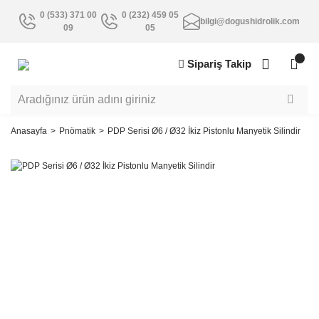
0 (533) 371 00
0 (232) 459 05
bilgi@dogushidrolik.com
09
05
Sipariş Takip
Anasayfa
Pnömatik
PDP Serisi Ø6 / Ø32 İkiz Pistonlu Manyetik Silindir