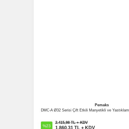
Pemaks
DMC-A Ø32 Serisi Çift Etkili Manyetikli ve Yastıklam
İncele
2.415,98 TL + KDV
%23
Sepete Ekle
1.860,31 TL + KDV