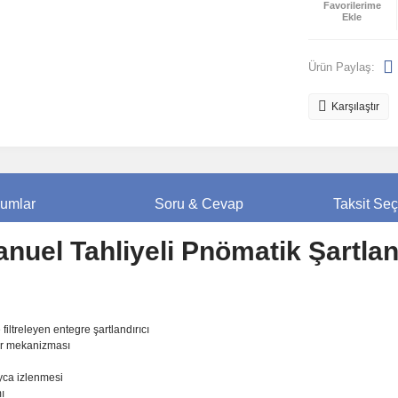
Ürün Paylaş:
Karşılaştır
umlar
Soru & Cevap
Taksit Seç
el Tahliyeli Pnömatik Şartland
 filtreleyen entegre şartlandırıcı
tör mekanizması
yca izlenmesi
ı