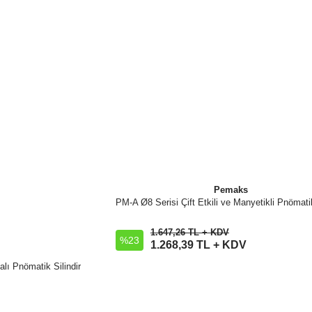
Gönder
Pemaks
PM-A Ø8 Serisi Çift Etkili ve Manyetikli Pnömatik
İncele
1.647,26 TL + KDV
%23
Sepete Ekle
1.268,39 TL + KDV
alı Pnömatik Silindir