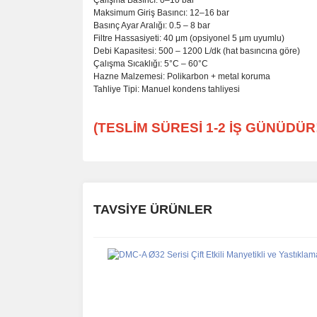
Çalışma Basıncı: 0–10 bar
Maksimum Giriş Basıncı: 12–16 bar
Basınç Ayar Aralığı: 0.5 – 8 bar
Filtre Hassasiyeti: 40 μm (opsiyonel 5 μm uyumlu)
Debi Kapasitesi: 500 – 1200 L/dk (hat basıncına göre)
Çalışma Sıcaklığı: 5°C – 60°C
Hazne Malzemesi: Polikarbon + metal koruma
Tahliye Tipi: Manuel kondens tahliyesi
(TESLİM SÜRESİ 1-2 İŞ GÜNÜDÜR!
Bu ürünün fiyat bilgisi, resim, ürün açıklamalarında 
Görüş ve önerileriniz için teşekkür ederiz.
TAVSİYE ÜRÜNLER
Ürün resmi kalitesiz, bozuk veya görüntülenemiyor.
Ürün açıklamasında eksik bilgiler bulunuyor.
Ürün bilgilerinde hatalar bulunuyor.
Ürün fiyatı diğer sitelerden daha pahalı.
Bu ürüne benzer farklı alternatifler olmalı.