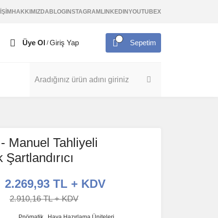
İŞİM
HAKKIMIZDA
BLOG
INSTAGRAM
LINKEDIN
YOUTUBE
X
Üye Ol
Giriş Yap
Sepetim
/
 Manuel Tahliyeli
 Şartlandırıcı
2.269,93 TL + KDV
2.910,16 TL + KDV
Pnömatik
,
Hava Hazırlama Üniteleri
,