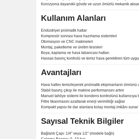
Korozyona dayanıklı gövde ve uzun ömürlü mekanik aks
Kullanım Alanları
Endüstriyel pnömatik hatlar
Kompresör sonrası hava hazırlama sistemleri
Otomasyon ve CNC makineleri
Montaj, paketleme ve üretim tesisleri
Boya, kaplama ve hava tabancası hatları
Hassas basınç kontrolü ve temiz hava gerektiren tüm uyg
Avantajları
Hava hattını temizleyerek pnömatik ekipmanların ömrünü u
Stabil basınç çıkışı ile makine performansını artırır
Manuel tahliye sistemi ile kondens kontrolünü kullanıcıya b
Filtre tıkanmasını azaltarak enerji verimliliği sağlar
Kompakt yapısı ile dar alanlara kolay montaj imkânı sunar
Sayısal Teknik Bilgiler
Bağlantı Çapı: 1/4” veya 1/2” (modele bağlı)