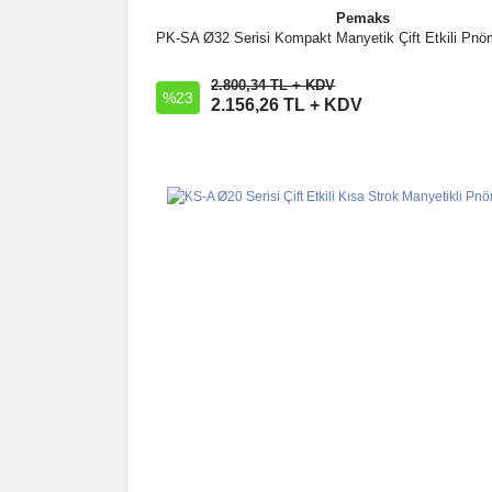
Pemaks
PK-SA Ø32 Serisi Kompakt Manyetik Çift Etkili Pnöma
İncele
2.800,34 TL + KDV
%23
Sepete Ekle
2.156,26 TL + KDV