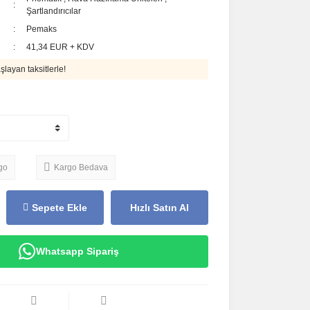
Şartlandırıcılar
Pemaks
41,34 EUR + KDV
layan taksitlerle!
go
Kargo Bedava
Sepete Ekle
Hızlı Satın Al
Whatsapp Sipariş