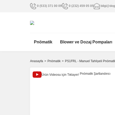
0 (533) 371 00 09
0 (232) 459 05 05
bilgi@dog
Pnömatik
Blower ve Dozaj Pompaları
Anasayfa
Pnömatik
PS1FRL - Manuel Tahliyeli Pnömatik 
Ürün Videosu için Tıklayın!