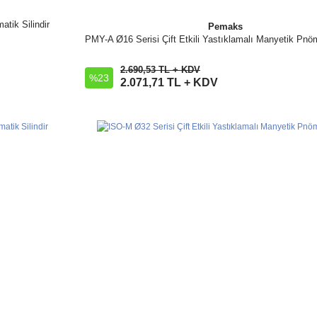
tik Silindir
Pemaks
PMY-A Ø16 Serisi Çift Etkili Yastıklamalı Manyetik Pnöma
İncele
2.690,53 TL + KDV
%23
Sepete Ekle
2.071,71 TL + KDV