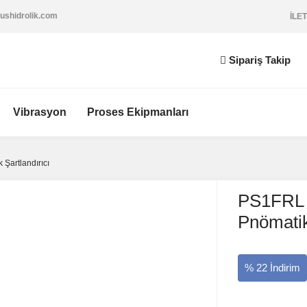
ushidrolik.com
İLET
Sipariş Takip
Vibrasyon
Proses Ekipmanları
Şartlandırıcı
PS1FRL -
Pnömatik
% 22 İndirim