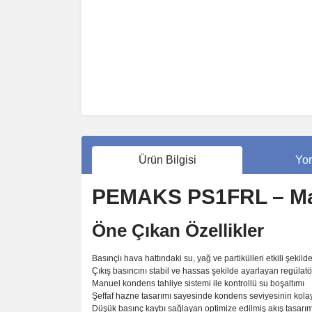
Ürün Bilgisi
Yor
PEMAKS PS1FRL – Manu
Öne Çıkan Özellikler
Basınçlı hava hattındaki su, yağ ve partikülleri etkili şekilde
Çıkış basıncını stabil ve hassas şekilde ayarlayan regüla
Manuel kondens tahliye sistemi ile kontrollü su boşaltımı
Şeffaf hazne tasarımı sayesinde kondens seviyesinin kola
Düşük basınç kaybı sağlayan optimize edilmiş akış tasarım