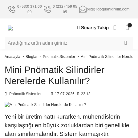
0 (533) 371 00
0 (232) 459 05
bilgi@dogushidrolik.com
09
05
Sipariş Takip
Anasayfa
Bloglar
Pnömatik Sistemler
Mini Pnömatik Silindirler Nerelerde
Mini Pnömatik Silindirler
Nerelerde Kullanılır?
Pnömatik Sistemler
17-07-2025
23:13
Yeni bir üretim hattı kurarken, mühendislerin
karşılaştığı en büyük zorluklardan biri genellikle
alan sınırlamalarıdır. Sistem karmaşıktır,