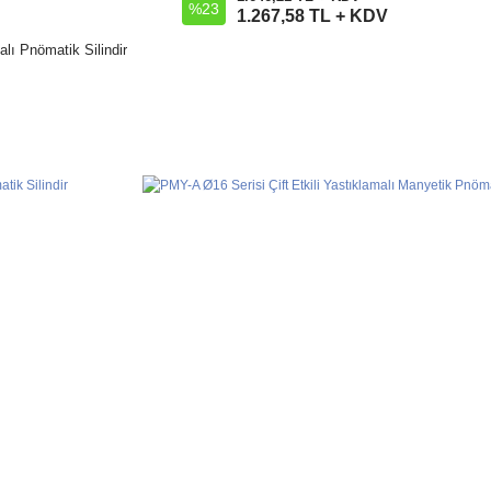
%23
Sepete Ekle
1.267,58 TL + KDV
alı Pnömatik Silindir