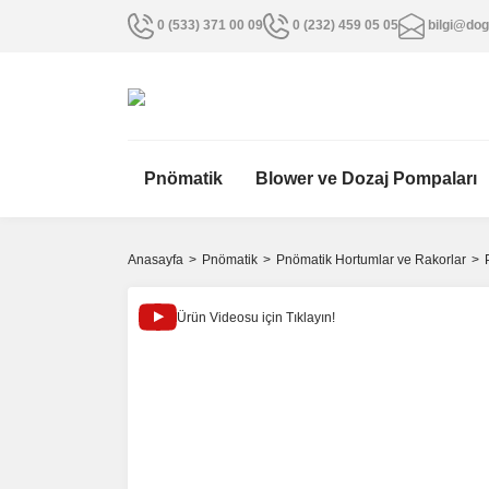
0 (533) 371 00 09
0 (232) 459 05 05
bilgi@dog
Pnömatik
Blower ve Dozaj Pompaları
Anasayfa
Pnömatik
Pnömatik Hortumlar ve Rakorlar
Ürün Videosu için Tıklayın!