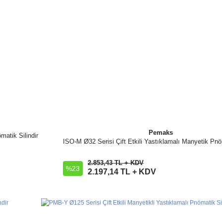
Pemaks
matik Silindir
ISO-M Ø32 Serisi Çift Etkili Yastıklamalı Manyetik Pnöm
İncele
2.853,43 TL + KDV
%23
Sepete Ekle
2.197,14 TL + KDV