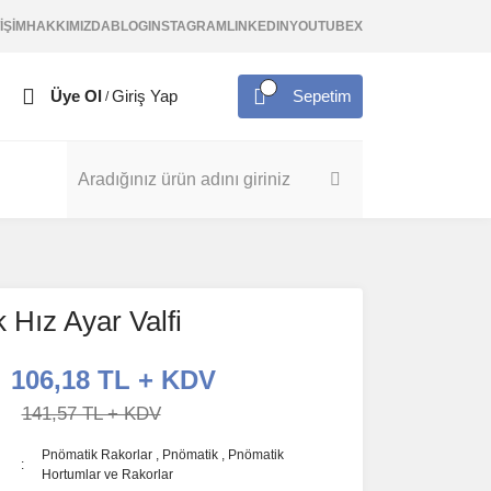
İŞİM
HAKKIMIZDA
BLOG
INSTAGRAM
LINKEDIN
YOUTUBE
X
Üye Ol
Giriş Yap
Sepetim
/
 Hız Ayar Valfi
106,18 TL + KDV
141,57 TL + KDV
Pnömatik Rakorlar
,
Pnömatik
,
Pnömatik
Hortumlar ve Rakorlar