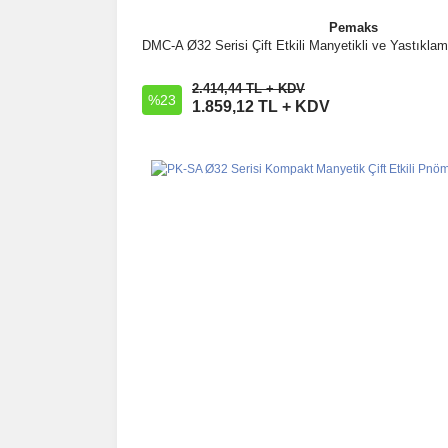
Pemaks
DMC-A Ø32 Serisi Çift Etkili Manyetikli ve Yastıklam
İncele
2.414,44 TL + KDV
%23
Sepete Ekle
1.859,12 TL + KDV