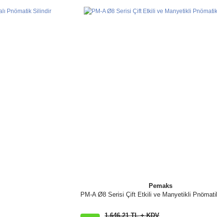
Yorum Yaz
Soru Sor
Pemaks
PM-A Ø8 Serisi Çift Etkili ve Manyetikli Pnömatik
İncele
1.646,21 TL + KDV