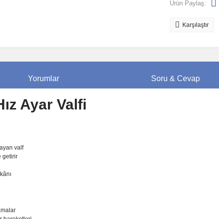
Ürün Paylaş:
Karşılaştır
Yorumlar
Soru & Cevap
z Ayar Valfi
ayan valf
 getirir
mkânı
amalar