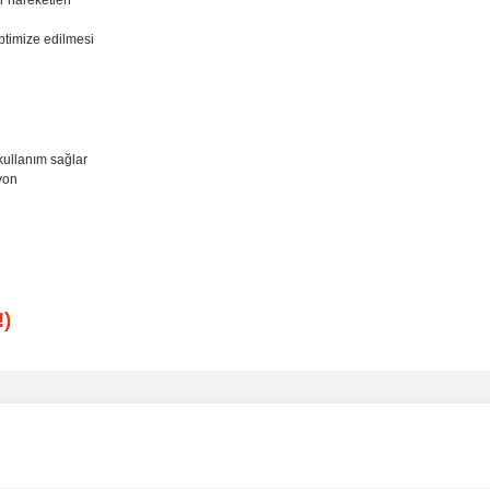
r hareketleri
optimize edilmesi
kullanım sağlar
yon
)
Bu ürüne ilk yorumu siz yapın!
Ürün hakkında henüz soru sorulmamış.