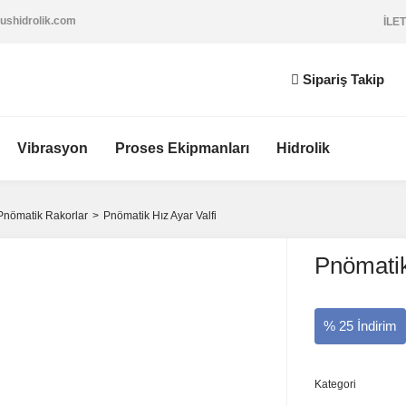
ushidrolik.com
İLET
Sipariş Takip
Vibrasyon
Proses Ekipmanları
Hidrolik
Pnömatik Rakorlar
Pnömatik Hız Ayar Valfi
Pnömatik
% 25 İndirim
Kategori