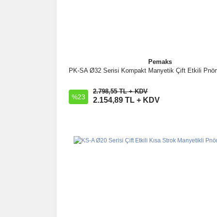
Pemaks
PK-SA Ø32 Serisi Kompakt Manyetik Çift Etkili Pnöma
İncele
2.798,55 TL + KDV
%23
Sepete Ekle
2.154,89 TL + KDV