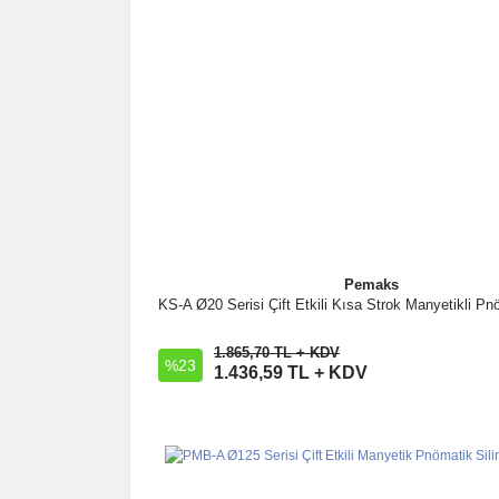
Pemaks
KS-A Ø20 Serisi Çift Etkili Kısa Strok Manyetikli Pnö
İncele
1.865,70 TL + KDV
%23
Sepete Ekle
1.436,59 TL + KDV