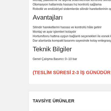
Montaj, paketleme ve taşıma sistemlerinde kontrollü silindi
Otomasyon hatlarında hassas hız kontrolü sağlama
Robotik ve endüstriyel sistemlerde silindir hareketlerinin 
Avantajları
Silindir hareketlerini hassas ve kontrollü hâle getirir
Montaj ve ayar işlemleri kolaydır
Hortum/boru hattına uygun bağlantı seçenekleri ile esnek 
Dar alanlarda kompakt tasarımı sayesinde kolay entegras
Teknik Bilgiler
Genel Çalışma Basıncı: 0–10 bar
(TESLİM SÜRESİ 2-3 İŞ GÜNÜDÜR!
TAVSİYE ÜRÜNLER