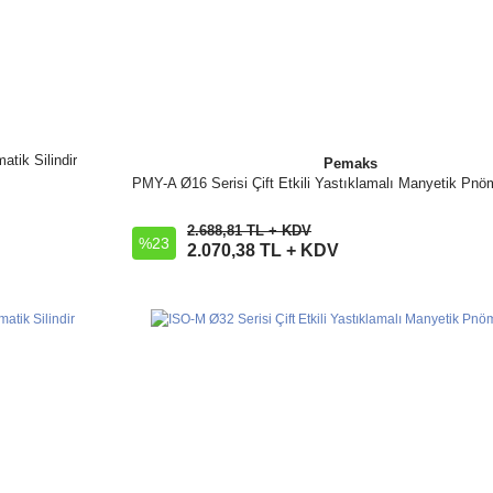
tik Silindir
Pemaks
PMY-A Ø16 Serisi Çift Etkili Yastıklamalı Manyetik Pnöma
İncele
2.688,81 TL + KDV
%23
Sepete Ekle
2.070,38 TL + KDV