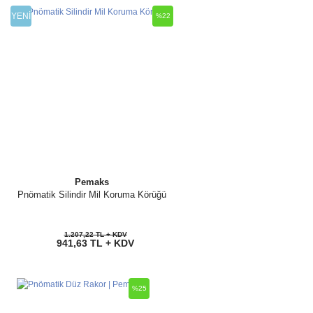
YENİ
%22
Pemaks
Pnömatik Silindir Mil Koruma Körüğü
1.207,22 TL + KDV
941,63 TL + KDV
%25