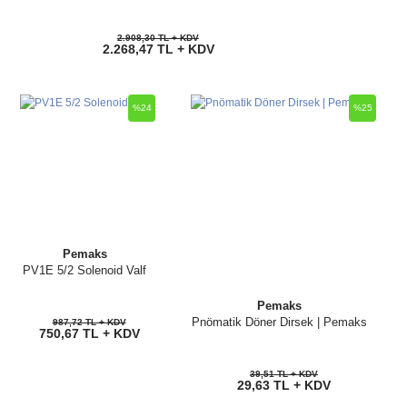
2.908,30 TL + KDV
2.268,47 TL + KDV
%24
%25
Pemaks
PV1E 5/2 Solenoid Valf
Pemaks
Pnömatik Döner Dirsek | Pemaks
987,72 TL + KDV
750,67 TL + KDV
39,51 TL + KDV
29,63 TL + KDV