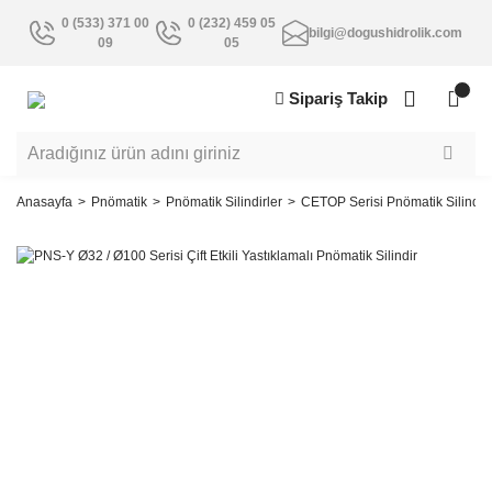
0 (533) 371 00
0 (232) 459 05
bilgi@dogushidrolik.com
09
05
Sipariş Takip
Anasayfa
Pnömatik
Pnömatik Silindirler
CETOP Serisi Pnömatik Silindirl