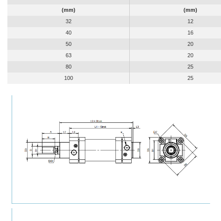
(mm)
(mm)
32
12
40
16
50
20
63
20
80
25
100
25