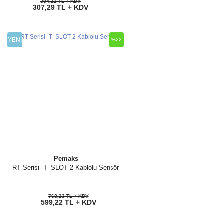
384,12 TL + KDV
307,29 TL + KDV
YENİ
%22
Pemaks
RT Serisi -T- SLOT 2 Kablolu Sensör
768,23 TL + KDV
599,22 TL + KDV