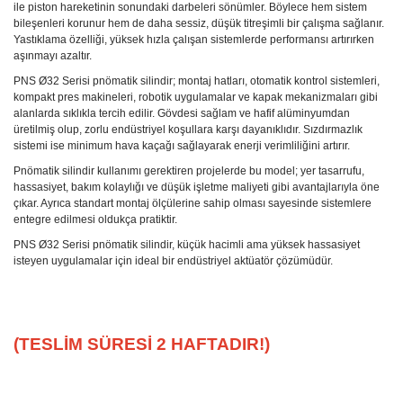
ile piston hareketinin sonundaki darbeleri sönümler. Böylece hem sistem
bileşenleri korunur hem de daha sessiz, düşük titreşimli bir çalışma sağlanır.
Yastıklama özelliği, yüksek hızla çalışan sistemlerde performansı artırırken
aşınmayı azaltır.
PNS Ø32 Serisi pnömatik silindir; montaj hatları, otomatik kontrol sistemleri,
kompakt pres makineleri, robotik uygulamalar ve kapak mekanizmaları gibi
alanlarda sıklıkla tercih edilir. Gövdesi sağlam ve hafif alüminyumdan
üretilmiş olup, zorlu endüstriyel koşullara karşı dayanıklıdır. Sızdırmazlık
sistemi ise minimum hava kaçağı sağlayarak enerji verimliliğini artırır.
Pnömatik silindir kullanımı gerektiren projelerde bu model; yer tasarrufu,
hassasiyet, bakım kolaylığı ve düşük işletme maliyeti gibi avantajlarıyla öne
çıkar. Ayrıca standart montaj ölçülerine sahip olması sayesinde sistemlere
entegre edilmesi oldukça pratiktir.
PNS Ø32 Serisi pnömatik silindir, küçük hacimli ama yüksek hassasiyet
isteyen uygulamalar için ideal bir endüstriyel aktüatör çözümüdür.
(TESLİM SÜRESİ 2 HAFTADIR!)