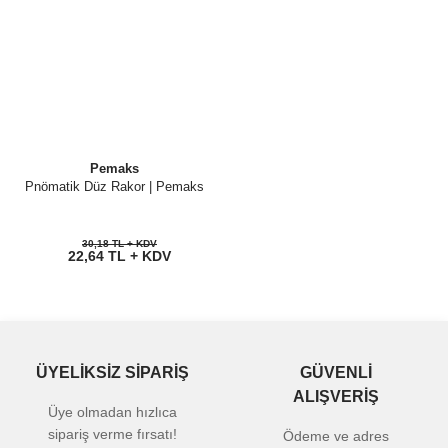
Pemaks
Pnömatik Düz Rakor | Pemaks
30,18 TL + KDV
22,64 TL + KDV
ÜYELİKSİZ SİPARİŞ
GÜVENLİ
ALIŞVERİŞ
Üye olmadan hızlıca
sipariş verme fırsatı!
Ödeme ve adres