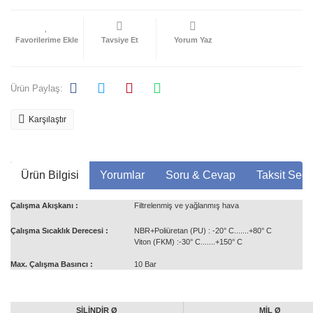
Tavsiye Et
Yorum Yaz
Ürün Paylaş:
Karşılaştır
Ürün Bilgisi
Yorumlar
Soru & Cevap
Taksit Seçe
Çalışma Akışkanı :
Filtrelenmiş ve yağlanmış hava
Çalışma Sıcaklık Derecesi :
NBR+Poliüretan (PU) : -20° C.......+80° C
Viton (FKM) :-30° C.......+150° C
Max. Çalışma Basıncı :
10 Bar
SİLİNDİR Ø
MİL Ø