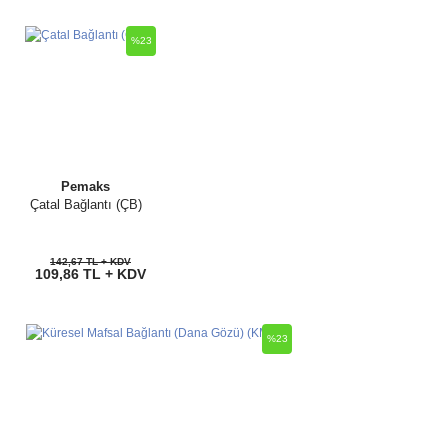
%23
Pemaks
Çatal Bağlantı (ÇB)
142,67 TL + KDV
109,86 TL + KDV
%23