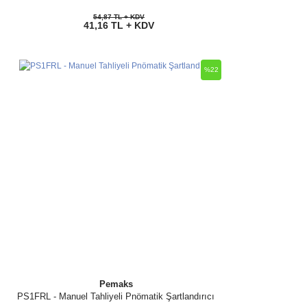
54,87 TL + KDV
41,16 TL + KDV
%22
Pemaks
PS1FRL - Manuel Tahliyeli Pnömatik Şartlandırıcı