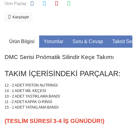
Ürün Paylaş:
Karşılaştır
Ürün Bilgisi
Yorumlar
Soru & Cevap
Taksit Seçe
DMC Serisi Pnömatik Silindir Keçe Takımı
TAKIM İÇERİSİNDEKİ PARÇALAR:
12 - 2 ADET PİSTON NUTRİNGİ
14 - 1 ADET MİL KEÇESİ
10 - 2 ADET YASTIKLAMA BANDI
11 - 2 ADET KAPAK O-RİNGİ
15 - 1 ADET YATAKLAMA BANDI
(TESLİM SÜRESİ 3-4 İŞ GÜNÜDÜR!)