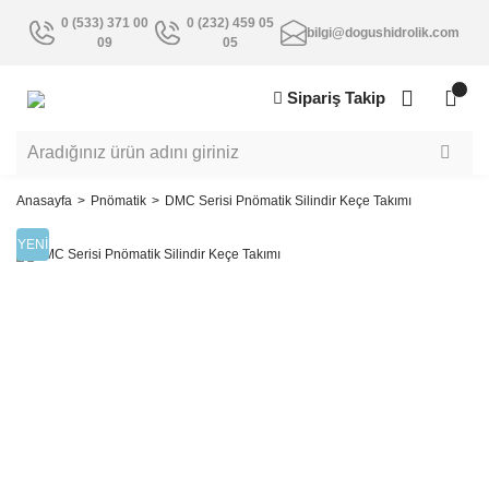
0 (533) 371 00
0 (232) 459 05
bilgi@dogushidrolik.com
09
05
Sipariş Takip
Anasayfa
Pnömatik
DMC Serisi Pnömatik Silindir Keçe Takımı
YENİ