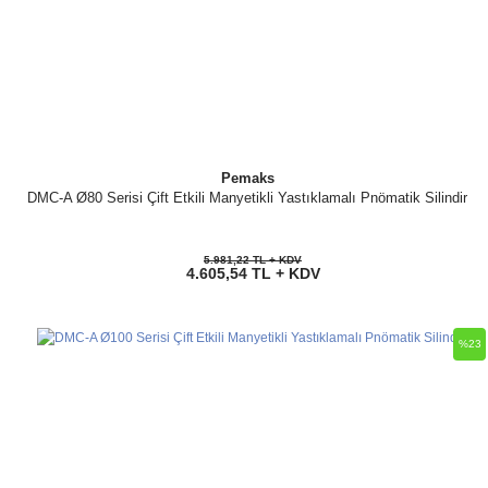
Pemaks
DMC-A Ø80 Serisi Çift Etkili Manyetikli Yastıklamalı Pnömatik Silindir
5.981,22 TL + KDV
4.605,54 TL + KDV
%23