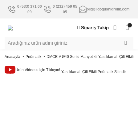
0 (533) 371 00
0 (232) 459 05
bilgi@dogushidrolik.com
09
05
Sipariş Takip
Anasayfa
Pnömatik
DMCE-A Ø40 Serisi Manyetikli Yastıklamalı Çift Etkili P
Ürün Videosu için Tıklayın!