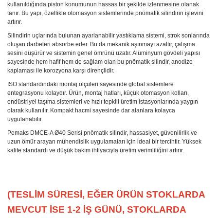
kullanıldığında piston konumunun hassas bir şekilde izlenmesine olanak
tanır. Bu yapı, özellikle otomasyon sistemlerinde pnömatik silindirin işlevini
artırır.
Silindirin uçlarında bulunan ayarlanabilir yastıklama sistemi, strok sonlarında
oluşan darbeleri absorbe eder. Bu da mekanik aşınmayı azaltır, çalışma
sesini düşürür ve sistemin genel ömrünü uzatır. Alüminyum gövdeli yapısı
sayesinde hem hafif hem de sağlam olan bu pnömatik silindir, anodize
kaplaması ile korozyona karşı dirençlidir.
ISO standardındaki montaj ölçüleri sayesinde global sistemlere
entegrasyonu kolaydır. Ürün, montaj hatları, küçük otomasyon kolları,
endüstriyel taşıma sistemleri ve hızlı tepkili üretim istasyonlarında yaygın
olarak kullanılır. Kompakt hacmi sayesinde dar alanlara kolayca
uygulanabilir.
Pemaks DMCE-A Ø40 Serisi pnömatik silindir, hassasiyet, güvenilirlik ve
uzun ömür arayan mühendislik uygulamaları için ideal bir tercihtir. Yüksek
kalite standardı ve düşük bakım ihtiyacıyla üretim verimliliğini artırır.
(TESLİM SÜRESİ, EĞER ÜRÜN STOKLARDA
MEVCUT İSE 1-2 İŞ GÜNÜ, STOKLARDA