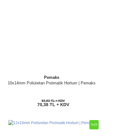
Pemaks
10x14mm Poliüretan Pnömatik Hortum | Pemaks
93,83 TL + KDV
70,38 TL + KDV
%25