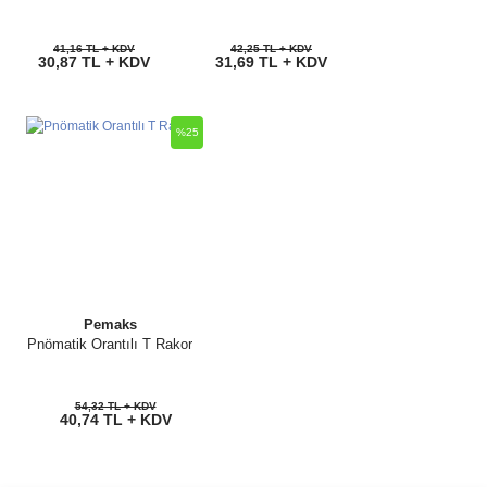
41,16 TL + KDV
42,25 TL + KDV
30,87 TL + KDV
31,69 TL + KDV
%25
Pemaks
Pnömatik Orantılı T Rakor
54,32 TL + KDV
40,74 TL + KDV