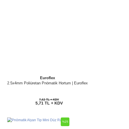
Euroflex
2.5x4mm Poliüretan Pnömatik Hortum | Euroflex
7,62 TL + KDV
5,71 TL + KDV
%25