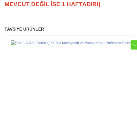
MEVCUT DEĞİL İSE 1 HAFTADIR!)
TAVSİYE ÜRÜNLER
Bu ürüne ilk yorumu siz yapın!
Ürün hakkında henüz soru sorulmamış.
%2
Yorum Yaz
Soru Sor