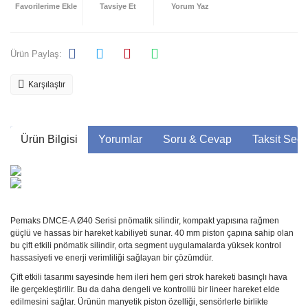
Tavsiye Et
Yorum Yaz
Ürün Paylaş:
Karşılaştır
Ürün Bilgisi
Yorumlar
Soru & Cevap
Taksit Seçe
Pemaks DMCE-A Ø40 Serisi pnömatik silindir, kompakt yapısına rağmen
güçlü ve hassas bir hareket kabiliyeti sunar. 40 mm piston çapına sahip olan
bu çift etkili pnömatik silindir, orta segment uygulamalarda yüksek kontrol
hassasiyeti ve enerji verimliliği sağlayan bir çözümdür.
Çift etkili tasarımı sayesinde hem ileri hem geri strok hareketi basınçlı hava
ile gerçekleştirilir. Bu da daha dengeli ve kontrollü bir lineer hareket elde
edilmesini sağlar. Ürünün manyetik piston özelliği, sensörlerle birlikte