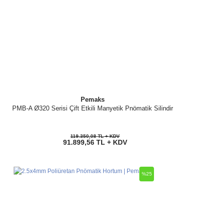
Pemaks
PMB-A Ø320 Serisi Çift Etkili Manyetik Pnömatik Silindir
119.350,08 TL + KDV
91.899,56 TL + KDV
%25