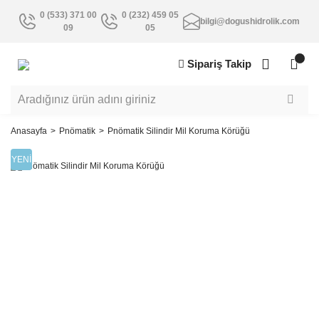
0 (533) 371 00
0 (232) 459 05
bilgi@dogushidrolik.com
09
05
Sipariş Takip
Anasayfa
Pnömatik
Pnömatik Silindir Mil Koruma Körüğü
YENİ