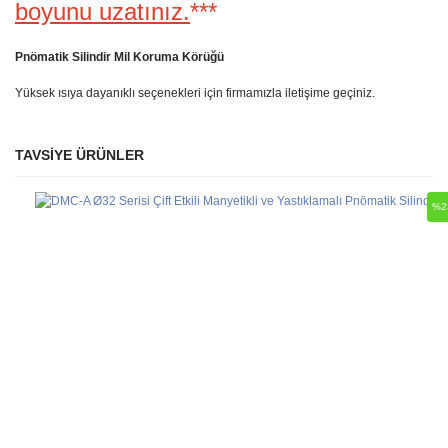
boyunu uzatınız.
***
Pnömatik Silindir Mil Koruma Körüğü
Yüksek ısıya dayanıklı seçenekleri için firmamızla iletişime geçiniz.
TAVSİYE ÜRÜNLER
Bu ürüne ilk yorumu siz yapın!
Ürün hakkında henüz soru sorulmamış.
%2
Yorum Yaz
Soru Sor