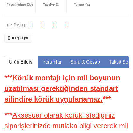
Tavsiye Et
Yorum Yaz
Ürün Paylaş:
Karşılaştır
Ürün Bilgisi
Yorumlar
Soru & Cevap
Taksit Seçe
***
Körük montajı için mil boyunun
uzatılması gerektiğinden standart
silindire körük uygulanamaz.
***
***
Aksesuar olarak körük istediğiniz
siparişlerinizde mutlaka bilgi vererek mil