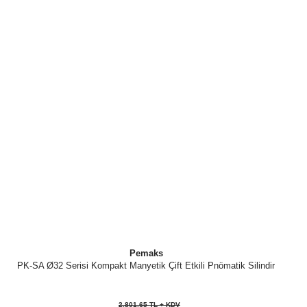
Pemaks
PK-SA Ø32 Serisi Kompakt Manyetik Çift Etkili Pnömatik Silindir
2.801,65 TL + KDV