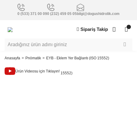
0 (533) 371 00 09
0 (232) 459 05 05
bilgi@dogushidrolik.com
Sipariş Takip
Anasayfa
Pnömatik
EYB - Eklem Yer Bağlantı (ISO 15552)
Ürün Videosu için Tıklayın!