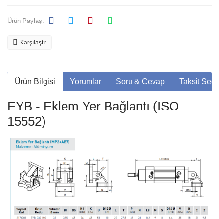
Ürün Paylaş:
Karşılaştır
Ürün Bilgisi
Yorumlar
Soru & Cevap
Taksit Seçe
EYB - Eklem Yer Bağlantı (ISO
15552)