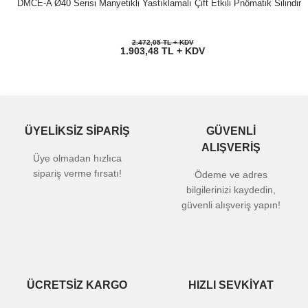
DMCE-A Ø40 Serisi Manyetikli Yastıklamalı Çift Etkili Pnömatik Silindir
2.472,05 TL + KDV
1.903,48 TL + KDV
ÜYELİKSİZ SİPARİŞ
GÜVENLİ
ALIŞVERİŞ
Üye olmadan hızlıca
sipariş verme fırsatı!
Ödeme ve adres
bilgilerinizi kaydedin,
güvenli alışveriş yapın!
ÜCRETSİZ KARGO
HIZLI SEVKİYAT