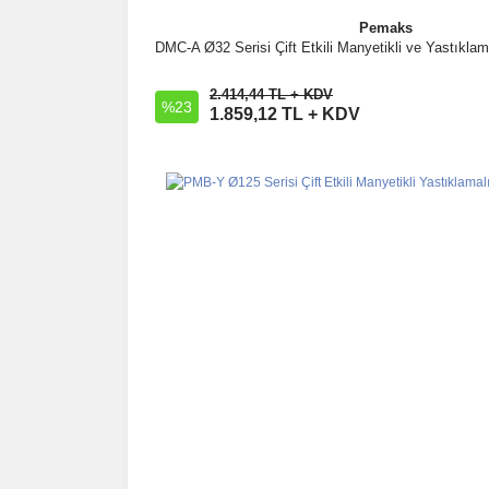
Pemaks
DMC-A Ø32 Serisi Çift Etkili Manyetikli ve Yastıklam
İncele
2.414,44 TL + KDV
%23
Sepete Ekle
1.859,12 TL + KDV