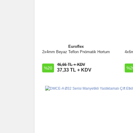
Euroflex
2x4mm Beyaz Teflon Pnömatik Hortum
4x6m
İncele
46,66 TL + KDV
%20
Sepete Ekle
%2
37,33 TL + KDV