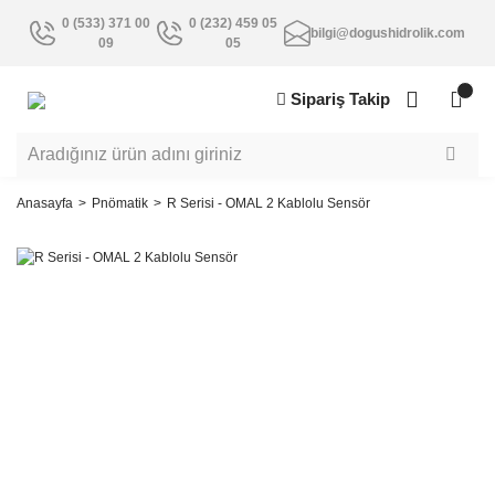
0 (533) 371 00
0 (232) 459 05
bilgi@dogushidrolik.com
09
05
Sipariş Takip
Anasayfa
Pnömatik
R Serisi - OMAL 2 Kablolu Sensör