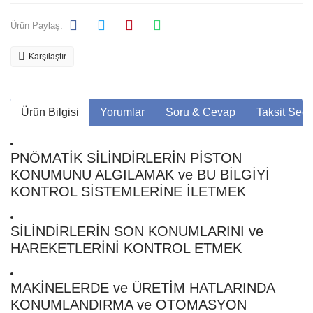
Ürün Paylaş:
Karşılaştır
Ürün Bilgisi
Yorumlar
Soru & Cevap
Taksit Seçe
PNÖMATİK SİLİNDİRLERİN PİSTON
KONUMUNU ALGILAMAK ve BU BİLGİYİ
KONTROL SİSTEMLERİNE İLETMEK
SİLİNDİRLERİN SON KONUMLARINI ve
HAREKETLERİNİ KONTROL ETMEK
MAKİNELERDE ve ÜRETİM HATLARINDA
KONUMLANDIRMA ve OTOMASYON