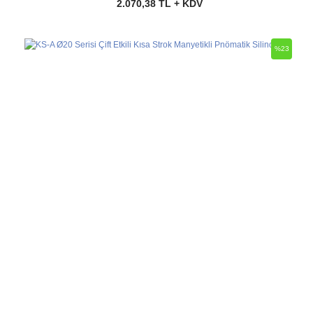
2.070,38 TL + KDV
%23