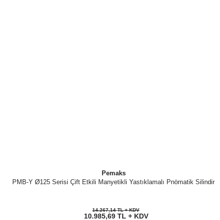
Pemaks
PMB-Y Ø125 Serisi Çift Etkili Manyetikli Yastıklamalı Pnömatik Silindir
14.267,14 TL + KDV
10.985,69 TL + KDV