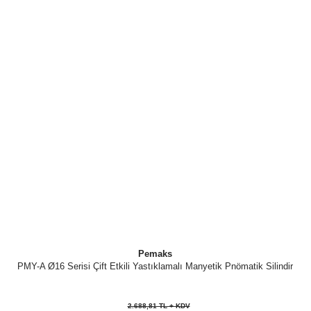
Pemaks
PMY-A Ø16 Serisi Çift Etkili Yastıklamalı Manyetik Pnömatik Silindir
2.688,81 TL + KDV