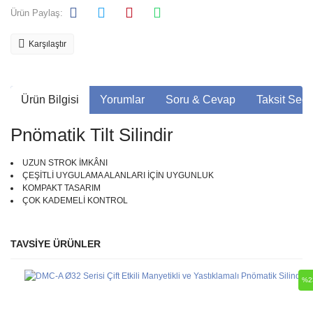
Ürün Paylaş:
Karşılaştır
Ürün Bilgisi
Yorumlar
Soru & Cevap
Taksit Seçe
Pnömatik Tilt Silindir
UZUN STROK İMKÂNI
ÇEŞİTLİ UYGULAMA ALANLARI İÇİN UYGUNLUK
KOMPAKT TASARIM
ÇOK KADEMELİ KONTROL
TAVSİYE ÜRÜNLER
Bu ürüne ilk yorumu siz yapın!
Ürün hakkında henüz soru sorulmamış.
%2
Yorum Yaz
Soru Sor