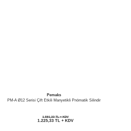
Pemaks
PM-A Ø12 Serisi Çift Etkili Manyetikli Pnömatik Silindir
1.591,33 TL + KDV
1.225,33 TL + KDV