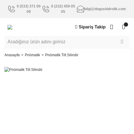
0 (533) 371 00
0 (232) 459 05
bilgi@dogushidrolik.com
09
05
Sipariş Takip
Anasayfa
Pnömatik
Pnömatik Tilt Silindir