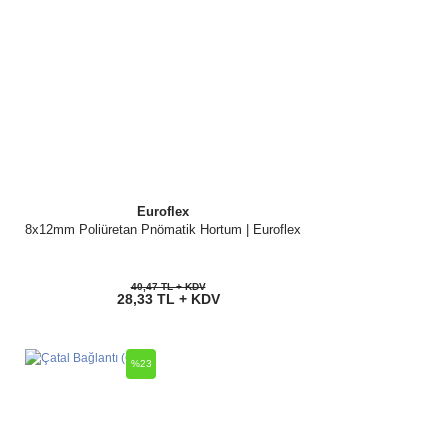
Euroflex
8x12mm Poliüretan Pnömatik Hortum | Euroflex
40,47 TL + KDV
28,33 TL + KDV
%23