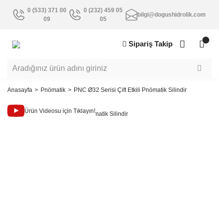
0 (533) 371 00
0 (232) 459 05
bilgi@dogushidrolik.com
09
05
Sipariş Takip
Anasayfa
Pnömatik
PNC Ø32 Serisi Çift Etkili Pnömatik Silindir
Ürün Videosu için Tıklayın!