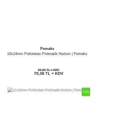
Pemaks
10x14mm Poliüretan Pnömatik Hortum | Pemaks
93,83 TL + KDV
70,38 TL + KDV
%25