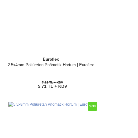
Euroflex
2.5x4mm Poliüretan Pnömatik Hortum | Euroflex
7,62 TL + KDV
5,71 TL + KDV
%30