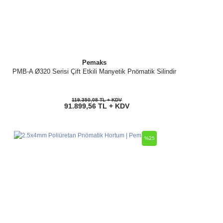
Pemaks
PMB-A Ø320 Serisi Çift Etkili Manyetik Pnömatik Silindir
119.350,08 TL + KDV
91.899,56 TL + KDV
%25