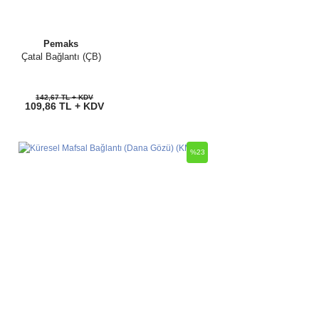
Pemaks
Çatal Bağlantı (ÇB)
142,67 TL + KDV
109,86 TL + KDV
%23