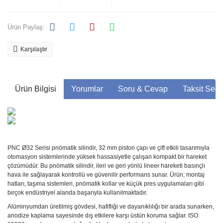
Ürün Paylaş:
Karşılaştır
Ürün Bilgisi
Yorumlar
Soru & Cevap
Taksit Seçe
PNC Ø32 Serisi pnömatik silindir, 32 mm piston çapı ve çift etkili tasarımıyla
otomasyon sistemlerinde yüksek hassasiyetle çalışan kompakt bir hareket
çözümüdür. Bu pnömatik silindir, ileri ve geri yönlü lineer hareketi basınçlı
hava ile sağlayarak kontrollü ve güvenilir performans sunar. Ürün; montaj
hatları, taşıma sistemleri, pnömatik kollar ve küçük pres uygulamaları gibi
birçok endüstriyel alanda başarıyla kullanılmaktadır.
Alüminyumdan üretilmiş gövdesi, hafifliği ve dayanıklılığı bir arada sunarken,
anodize kaplama sayesinde dış etkilere karşı üstün koruma sağlar. ISO