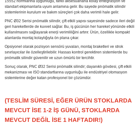
15552 normlarına uygunluğu, farklı aksesuarlarla kolay entegrasyon ve
standart ekipmanlarla uyum anlamına gelir. Bu sayede pnömatik silindir
sistemlerinin kurulum ve bakım süreçleri çok daha verimli hale gelir.
PNC Ø32 Serisi pnömatik silindir, çift etkili yapısı sayesinde sadece ileri değil
geri hareketlerde de kuvvet sağlar. Bu, iş gücünün her hareket yönünde etkili
kullanılmasını sağlayarak enerji verimliliğini artırır. Ürün, özellikle kompakt
alanlarda montaj kolaylığıyla ön plana çıkar.
Opsiyonel olarak pozisyon sensörü yuvaları, montaj braketleri ve strok
sınırlayıcılar ile özelleştirilebilir. Hassas kontrol gerektiren sistemlerde bu
pnömatik silindir güvenilir ve uzun ömürlü bir tercihtir.
Sonuç olarak, PNC Ø32 Serisi pnömatik silindir; dayanıklı gövdesi, çift etkili
mekanizması ve ISO standartlarına uygunluğu ile endüstriyel otomasyon
sistemlerine değer katan profesyonel bir çözümdür.
(TESLİM SÜRESİ, EĞER ÜRÜN STOKLARDA
MEVCUT İSE 1-2 İŞ GÜNÜ, STOKLARDA
MEVCUT DEĞİL İSE 1 HAFTADIR!)