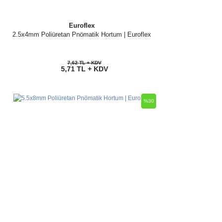
Euroflex
2.5x4mm Poliüretan Pnömatik Hortum | Euroflex
7,62 TL + KDV
5,71 TL + KDV
%30