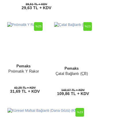
39,51 TL + KDV
29,63 TL + KDV
%25
%23
Pemaks
Pemaks
Pnömatik Y Rakor
Çatal Bağlantı (ÇB)
42,25 TL + KDV
142,67 TL + KDV
31,69 TL + KDV
109,86 TL + KDV
%23