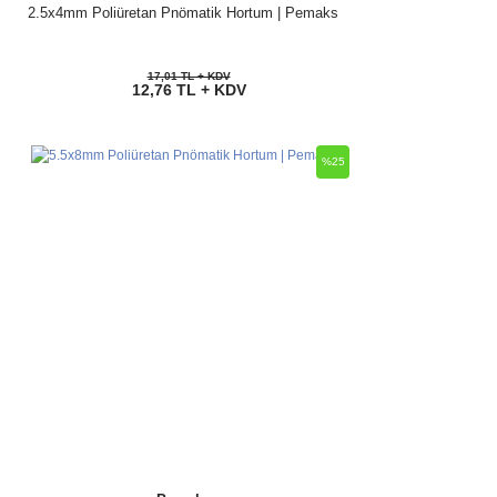
2.5x4mm Poliüretan Pnömatik Hortum | Pemaks
17,01 TL + KDV
12,76 TL + KDV
%25