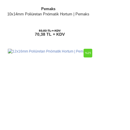
Pemaks
10x14mm Poliüretan Pnömatik Hortum | Pemaks
93,83 TL + KDV
70,38 TL + KDV
%25