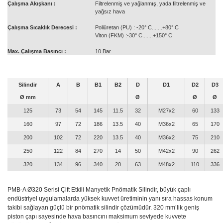
Çalışma Akışkanı :
Filtrelenmiş ve yağlanmış, yada filtrelenmiş ve
yağsız hava
Çalışma Sıcaklık Derecesi :
Poliüretan (PU) : -20° C.......+80° C
Viton (FKM) :-30° C.......+150° C
Max. Çalışma Basıncı :
10 Bar
Silindir
A
B
B1
B2
D
D1
D2
D3
Ø mm
Ø
Ø
Ø
125
73
54
145
11.5
32
M27x2
60
133
160
97
72
186
13.5
40
M36x2
65
170
200
102
72
220
13.5
40
M36x2
75
210
250
122
84
270
14
50
M42x2
90
262
320
134
96
340
20
63
M48x2
110
336
PMB-A Ø320 Serisi Çift Etkili Manyetik Pnömatik Silindir, büyük çaplı
endüstriyel uygulamalarda yüksek kuvvet üretiminin yanı sıra hassas konum
takibi sağlayan güçlü bir pnömatik silindir çözümüdür. 320 mm’lik geniş
piston çapı sayesinde hava basıncını maksimum seviyede kuvvete