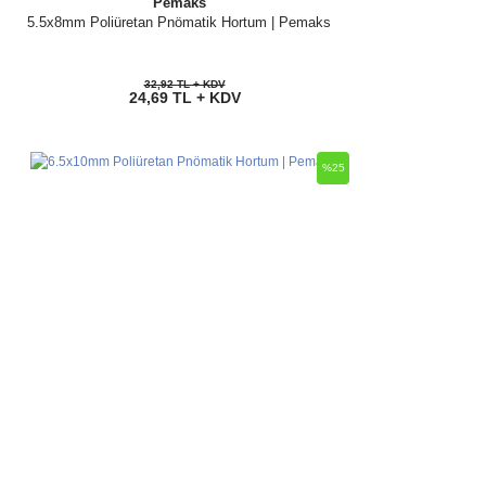
Pemaks
5.5x8mm Poliüretan Pnömatik Hortum | Pemaks
32,92 TL + KDV
24,69 TL + KDV
%25