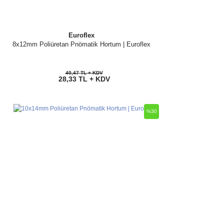
Euroflex
8x12mm Poliüretan Pnömatik Hortum | Euroflex
40,47 TL + KDV
28,33 TL + KDV
%30