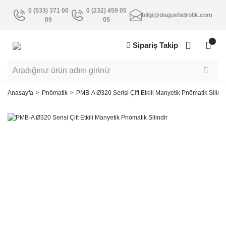
0 (533) 371 00
0 (232) 459 05
bilgi@dogushidrolik.com
09
05
Sipariş Takip
Anasayfa
Pnömatik
PMB-A Ø320 Serisi Çift Etkili Manyetik Pnömatik Silindi