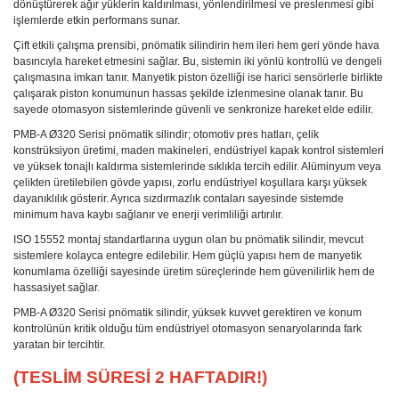
dönüştürerek ağır yüklerin kaldırılması, yönlendirilmesi ve preslenmesi gibi
işlemlerde etkin performans sunar.
Çift etkili çalışma prensibi, pnömatik silindirin hem ileri hem geri yönde hava
basıncıyla hareket etmesini sağlar. Bu, sistemin iki yönlü kontrollü ve dengeli
çalışmasına imkan tanır. Manyetik piston özelliği ise harici sensörlerle birlikte
çalışarak piston konumunun hassas şekilde izlenmesine olanak tanır. Bu
sayede otomasyon sistemlerinde güvenli ve senkronize hareket elde edilir.
PMB-A Ø320 Serisi pnömatik silindir; otomotiv pres hatları, çelik
konstrüksiyon üretimi, maden makineleri, endüstriyel kapak kontrol sistemleri
ve yüksek tonajlı kaldırma sistemlerinde sıklıkla tercih edilir. Alüminyum veya
çelikten üretilebilen gövde yapısı, zorlu endüstriyel koşullara karşı yüksek
dayanıklılık gösterir. Ayrıca sızdırmazlık contaları sayesinde sistemde
minimum hava kaybı sağlanır ve enerji verimliliği artırılır.
ISO 15552 montaj standartlarına uygun olan bu pnömatik silindir, mevcut
sistemlere kolayca entegre edilebilir. Hem güçlü yapısı hem de manyetik
konumlama özelliği sayesinde üretim süreçlerinde hem güvenilirlik hem de
hassasiyet sağlar.
PMB-A Ø320 Serisi pnömatik silindir, yüksek kuvvet gerektiren ve konum
kontrolünün kritik olduğu tüm endüstriyel otomasyon senaryolarında fark
yaratan bir tercihtir.
(TESLİM SÜRESİ 2 HAFTADIR!)