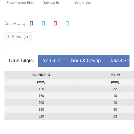
Tavsiye Et
Yorum Yaz
Ürün Paylaş:
Karşılaştır
Ürün Bilgisi
Yorumlar
Soru & Cevap
Taksit Seçe
SİLİNDİR Ø
MİL Ø
(mm)
(mm)
125
32
160
40
200
40
250
50
320
63