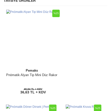
TAVSİYE ÜRÜNLER
Bu ürüne ilk yorumu siz yapın!
Ürün hakkında henüz soru sorulmamış.
%25
Yorum Yaz
Soru Sor
Pemaks
Pnömatik Alyan Tip Mini Düz Rakor
48,84 TL + KDV
36,63 TL + KDV
%25
%25