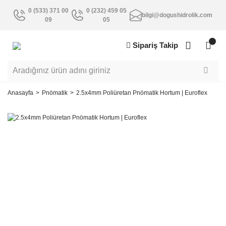
0 (533) 371 00
0 (232) 459 05
bilgi@dogushidrolik.com
09
05
Sipariş Takip
Anasayfa
Pnömatik
2.5x4mm Poliüretan Pnömatik Hortum | Euroflex