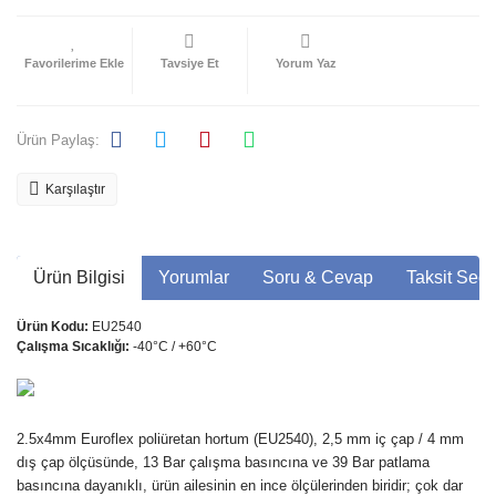
Tavsiye Et
Yorum Yaz
Ürün Paylaş:
Karşılaştır
Ürün Bilgisi
Yorumlar
Soru & Cevap
Taksit Seçe
Ürün Kodu:
EU2540
Çalışma Sıcaklığı:
-40°C / +60°C
2.5x4mm Euroflex poliüretan hortum (EU2540), 2,5 mm iç çap / 4 mm
dış çap ölçüsünde, 13 Bar çalışma basıncına ve 39 Bar patlama
basıncına dayanıklı, ürün ailesinin en ince ölçülerinden biridir; çok dar