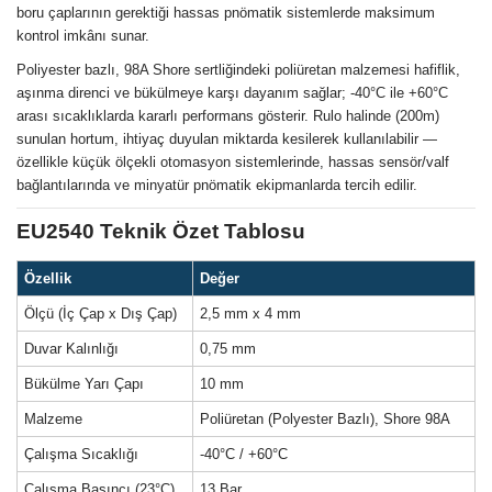
boru çaplarının gerektiği hassas pnömatik sistemlerde maksimum
kontrol imkânı sunar.
Poliyester bazlı, 98A Shore sertliğindeki poliüretan malzemesi hafiflik,
aşınma direnci ve bükülmeye karşı dayanım sağlar; -40°C ile +60°C
arası sıcaklıklarda kararlı performans gösterir. Rulo halinde (200m)
sunulan hortum, ihtiyaç duyulan miktarda kesilerek kullanılabilir —
özellikle küçük ölçekli otomasyon sistemlerinde, hassas sensör/valf
bağlantılarında ve minyatür pnömatik ekipmanlarda tercih edilir.
EU2540 Teknik Özet Tablosu
Özellik
Değer
Ölçü (İç Çap x Dış Çap)
2,5 mm x 4 mm
Duvar Kalınlığı
0,75 mm
Bükülme Yarı Çapı
10 mm
Malzeme
Poliüretan (Polyester Bazlı), Shore 98A
Çalışma Sıcaklığı
-40°C / +60°C
Çalışma Basıncı (23°C)
13 Bar