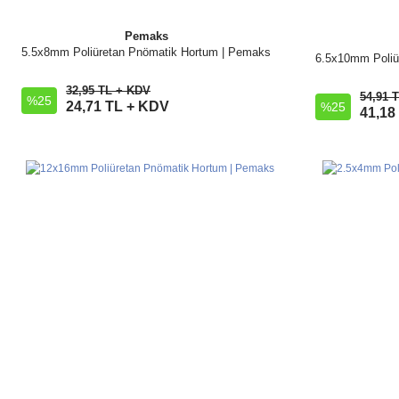
Pemaks
5.5x8mm Poliüretan Pnömatik Hortum | Pemaks
İncele
6.5x10mm Poliü
32,95 TL + KDV
54,91 
%25
Sepete Ekle
24,71 TL + KDV
%25
41,18