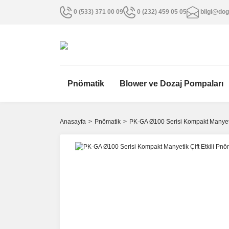
0 (533) 371 00 09
0 (232) 459 05 05
bilgi@dog
Pnömatik
Blower ve Dozaj Pompaları
Anasayfa
Pnömatik
PK-GA Ø100 Serisi Kompakt Manyetik 