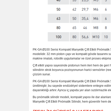
PK-GA Ø100 Serisi Kompakt Manyetik Çift Etkili Pnömatik Si
modelidir. 32 mm piston çapı ve kompakt gövde tasarımı sa
makine imalatı, robotik uygulamalar ve özel proses ekipman
Çift etkili yapısı sayesinde pistonun hem ileri hem de geri h
silindirin strok boyunca pozisyonunun harici sensörler (ree
çözüm sunar.
PK-GA Ø100 Serisi Kompakt Manyetik Çift Etkili Pnömatik 
üretilmiştir; bu sayede endüstriyel sistemlere entegre edi
dayanıklılığı artırır. Ayrıca iç yapıda yer alan sızdırmazlık
Bu pnömatik silindir modeli, kompakt yapısı ile dar alanlar
Manyetik Çift Etkili Pnömatik Silindir, hem güvenilir hem de