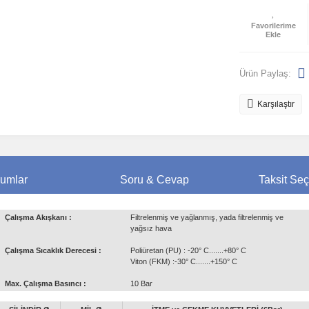
Ürün Paylaş:
Karşılaştır
umlar
Soru & Cevap
Taksit Seç
Çalışma Akışkanı :
Filtrelenmiş ve yağlanmış, yada filtrelenmiş ve
yağsız hava
Çalışma Sıcaklık Derecesi :
Poliüretan (PU) : -20° C.......+80° C
Viton (FKM) :-30° C.......+150° C
Max. Çalışma Basıncı :
10 Bar