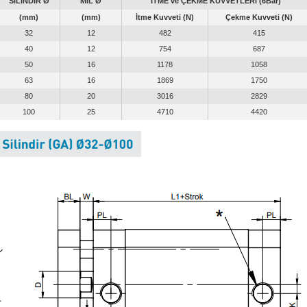
SİLİNDİR Ø
MİL Ø
İTME ve ÇEKME KUVVETLERİ (6Bar)
(mm)
(mm)
İtme Kuvveti (N)
Çekme Kuvveti (N)
32
12
482
415
40
12
754
687
50
16
1178
1058
63
16
1869
1750
80
20
3016
2829
100
25
4710
4420