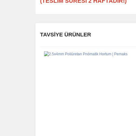
(TESLİM SÜRESİ 2 HAFTADIR!)
Bu ürünün fiyat bilgisi, resim, ürün açıklamalarında 
Görüş ve önerileriniz için teşekkür ederiz.
TAVSİYE ÜRÜNLER
Ürün resmi kalitesiz, bozuk veya görüntülenemiyor.
Ürün açıklamasında eksik bilgiler bulunuyor.
Ürün bilgilerinde hatalar bulunuyor.
Ürün fiyatı diğer sitelerden daha pahalı.
Bu ürüne benzer farklı alternatifler olmalı.