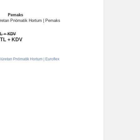
Pemaks
retan Pnömatik Hortum | Pemaks
İncele
TL + KDV
Sepete Ekle
 TL + KDV