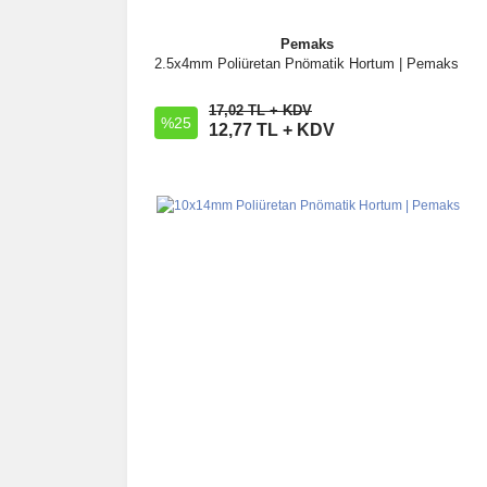
Pemaks
2.5x4mm Poliüretan Pnömatik Hortum | Pemaks
İncele
17,02 TL + KDV
%25
Sepete Ekle
12,77 TL + KDV