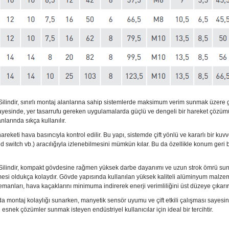
lindir, sınırlı montaj alanlarına sahip sistemlerde maksimum verim sunmak üzere geli
yesinde, yer tasarrufu gereken uygulamalarda güçlü ve dengeli bir hareket çözümü 
larında sıkça kullanılır.
areketi hava basıncıyla kontrol edilir. Bu yapı, sistemde çift yönlü ve kararlı bir kuv
d switch vb.) aracılığıyla izlenebilmesini mümkün kılar. Bu da özellikle konum geri 
Silindir, kompakt gövdesine rağmen yüksek darbe dayanımı ve uzun strok ömrü sun
lmesi oldukça kolaydır. Gövde yapısında kullanılan yüksek kaliteli alüminyum malze
 elemanları, hava kaçaklarını minimuma indirerek enerji verimliliğini üst düzeye çıkarır
da montaj kolaylığı sunarken, manyetik sensör uyumu ve çift etkili çalışması sayesin
 esnek çözümler sunmak isteyen endüstriyel kullanıcılar için ideal bir tercihtir.