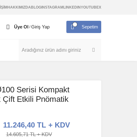
İŞİM
HAKKIMIZDA
BLOG
INSTAGRAM
LINKEDIN
YOUTUBE
X
Üye Ol
Giriş Yap
Sepetim
/
100 Serisi Kompakt
Çift Etkili Pnömatik
11.246,40 TL + KDV
14.605,71 TL + KDV