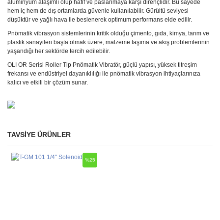
alüminyum alaşımlı olup hafif ve paslanmaya karşı dirençlidir. Bu sayede
hem iç hem de dış ortamlarda güvenle kullanılabilir. Gürültü seviyesi
düşüktür ve yağlı hava ile beslenerek optimum performans elde edilir.
Pnömatik vibrasyon sistemlerinin kritik olduğu çimento, gıda, kimya, tarım ve
plastik sanayileri başta olmak üzere, malzeme taşıma ve akış problemlerinin
yaşandığı her sektörde tercih edilebilir.
OLI OR Serisi Roller Tip Pnömatik Vibratör, güçlü yapısı, yüksek titreşim
frekansı ve endüstriyel dayanıklılığı ile pnömatik vibrasyon ihtiyaçlarınıza
kalıcı ve etkili bir çözüm sunar.
TAVSİYE ÜRÜNLER
Bu ürüne ilk yorumu siz yapın!
Ürün hakkında henüz soru sorulmamış.
%25
Yorum Yaz
Soru Sor