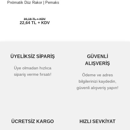
Pnömatik Düz Rakor | Pemaks
30,18 TL + KDV
22,64 TL + KDV
ÜYELİKSİZ SİPARİŞ
GÜVENLİ
ALIŞVERİŞ
Üye olmadan hızlıca
sipariş verme fırsatı!
Ödeme ve adres
bilgilerinizi kaydedin,
güvenli alışveriş yapın!
ÜCRETSİZ KARGO
HIZLI SEVKİYAT