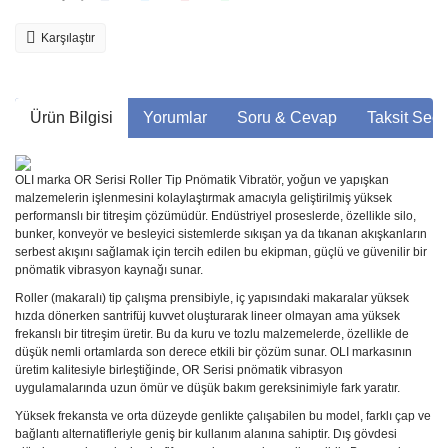
Karşılaştır
Ürün Bilgisi
Yorumlar
Soru & Cevap
Taksit Seçe
OLI marka OR Serisi Roller Tip Pnömatik Vibratör, yoğun ve yapışkan
malzemelerin işlenmesini kolaylaştırmak amacıyla geliştirilmiş yüksek
performanslı bir titreşim çözümüdür. Endüstriyel proseslerde, özellikle silo,
bunker, konveyör ve besleyici sistemlerde sıkışan ya da tıkanan akışkanların
serbest akışını sağlamak için tercih edilen bu ekipman, güçlü ve güvenilir bir
pnömatik vibrasyon kaynağı sunar.
Roller (makaralı) tip çalışma prensibiyle, iç yapısındaki makaralar yüksek
hızda dönerken santrifüj kuvvet oluşturarak lineer olmayan ama yüksek
frekanslı bir titreşim üretir. Bu da kuru ve tozlu malzemelerde, özellikle de
düşük nemli ortamlarda son derece etkili bir çözüm sunar. OLI markasının
üretim kalitesiyle birleştiğinde, OR Serisi pnömatik vibrasyon
uygulamalarında uzun ömür ve düşük bakım gereksinimiyle fark yaratır.
Yüksek frekansta ve orta düzeyde genlikte çalışabilen bu model, farklı çap ve
bağlantı alternatifleriyle geniş bir kullanım alanına sahiptir. Dış gövdesi