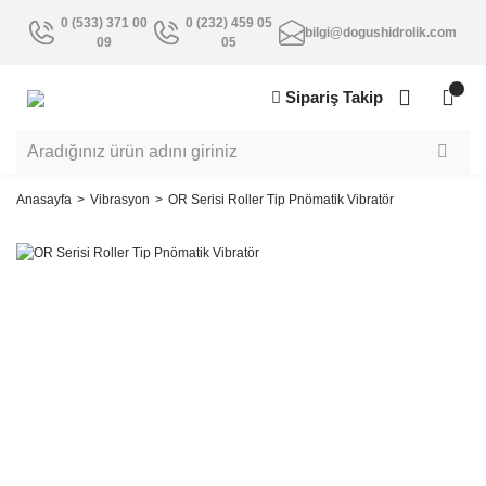
0 (533) 371 00
0 (232) 459 05
bilgi@dogushidrolik.com
09
05
Sipariş Takip
Anasayfa
Vibrasyon
OR Serisi Roller Tip Pnömatik Vibratör