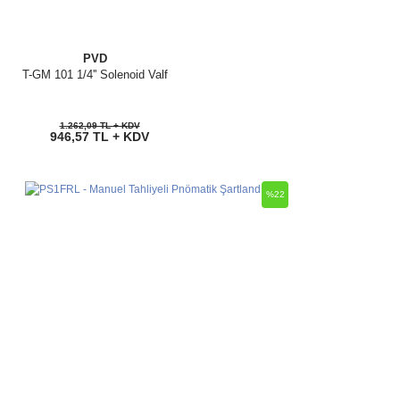
PVD
T-GM 101 1/4'' Solenoid Valf
1.262,09 TL + KDV
946,57 TL + KDV
%22