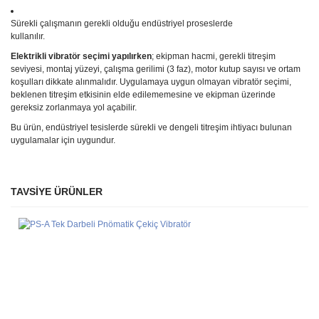
Sürekli çalışmanın gerekli olduğu endüstriyel proseslerde
kullanılır.
Elektrikli vibratör seçimi yapılırken
; ekipman hacmi, gerekli titreşim
seviyesi, montaj yüzeyi, çalışma gerilimi (3 faz), motor kutup sayısı ve ortam
koşulları dikkate alınmalıdır. Uygulamaya uygun olmayan vibratör seçimi,
beklenen titreşim etkisinin elde edilememesine ve ekipman üzerinde
gereksiz zorlanmaya yol açabilir.
Bu ürün, endüstriyel tesislerde sürekli ve dengeli titreşim ihtiyacı bulunan
uygulamalar için uygundur.
TAVSİYE ÜRÜNLER
Bu ürüne ilk yorumu siz yapın!
Ürün hakkında henüz soru sorulmamış.
Yorum Yaz
Soru Sor