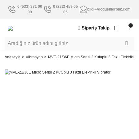
0 (533) 371 00
0 (232) 459 05
bilgi@dogushidrolik.com
09
05
Sipariş Takip
Anasayfa
Vibrasyon
MVE-21/36E Micro Serisi 2 Kutuplu 3 Fazlı Elektrikli V