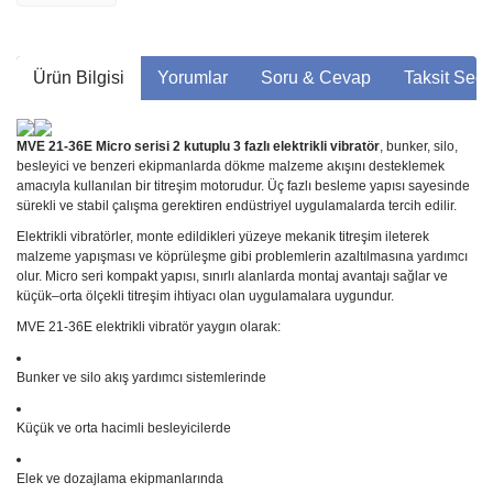
Ürün Bilgisi
Yorumlar
Soru & Cevap
Taksit Seçe
MVE 21-36E Micro serisi 2 kutuplu 3 fazlı elektrikli vibratör
, bunker, silo,
besleyici ve benzeri ekipmanlarda dökme malzeme akışını desteklemek
amacıyla kullanılan bir titreşim motorudur. Üç fazlı besleme yapısı sayesinde
sürekli ve stabil çalışma gerektiren endüstriyel uygulamalarda tercih edilir.
Elektrikli vibratörler, monte edildikleri yüzeye mekanik titreşim ileterek
malzeme yapışması ve köprüleşme gibi problemlerin azaltılmasına yardımcı
olur. Micro seri kompakt yapısı, sınırlı alanlarda montaj avantajı sağlar ve
küçük–orta ölçekli titreşim ihtiyacı olan uygulamalara uygundur.
MVE 21-36E elektrikli vibratör yaygın olarak:
Bunker ve silo akış yardımcı sistemlerinde
Küçük ve orta hacimli besleyicilerde
Elek ve dozajlama ekipmanlarında