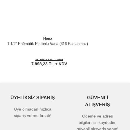
Henx
1 1/2'' Pnömatik Pistonlu Vana (316 Paslanmaz)
11.426,04 TL + KDV
7.998,23 TL + KDV
ÜYELİKSİZ SİPARİŞ
GÜVENLİ
ALIŞVERİŞ
Üye olmadan hızlıca
sipariş verme fırsatı!
Ödeme ve adres
bilgilerinizi kaydedin,
güvenli alışveriş yapın!