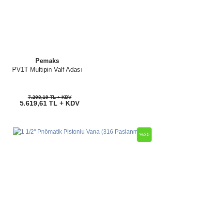
Pemaks
PV1T Multipin Valf Adası
7.298,19 TL + KDV
5.619,61 TL + KDV
%30