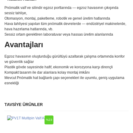
Pnömatik valf ve silindir egzoz portlarında — egzoz havasının çıkışında
sessiz tahliye,
Otomasyon, montaj, paketleme, robotik ve genel üretim hatlarında
Hava tahliyesi yapılan tüm pnömatik devrelerde — endüstriyel makinelerde,
hava hazırlama hatlarında, vb.
Sessiz ortam gerektiren laboratuvar veya hassas üretim alanlarında
Avantajları
Egzoz havasının oluşturduğu gürültüyü azaltarak çalışma ortamında konfor
ve güvenlik sağlar
Plastik gövde sayesinde hafif, ekonomik ve korozyona karşı dirençli
Kompakt tasarım ile dar alanlara kolay montaj imkânı
Mevcut Pnömatik hat bağlantı çapı seçenekleri ile uyumlu, geniş uygulama
esnekliği
TAVSİYE ÜRÜNLER
Bu ürüne ilk yorumu siz yapın!
Ürün hakkında henüz soru sorulmamış.
%23
Yorum Yaz
Soru Sor