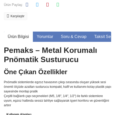
Ürün Paylaş:
Karşılaştır
Ürün Bilgisi
Yorumlar
Soru & Cevap
Taksit Seçe
Pemaks – Metal Korumalı
Pnömatik Susturucu
Öne Çıkan Özellikler
Pnömatik sistemlerde egzoz havasının çıkışı sırasında oluşan yüksek sesi
önemli ölçüde azaltan susturucu kompakt, hafif ve kullanımı kolay plastik yapı
sayesinde montajı pratik
Çeşitli bağlantı çapı seçenekleri (M5, 1/8", 1/4", 1/2") ile farklı sistemlere
uyum, egzoz hattında sessiz tahliye sağlayarak işyeri konforu ve güvenliğini
artırır
Kullanım Alanları