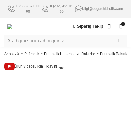
0 (533) 371 00
0 (232) 459 05
bilgi@dogushidrolik.com
09
05
Sipariş Takip
Anasayfa
Pnömatik
Pnömatik Hortumlar ve Rakorlar
Pnömatik Rakorlar
Ürün Videosu için Tıklayın!