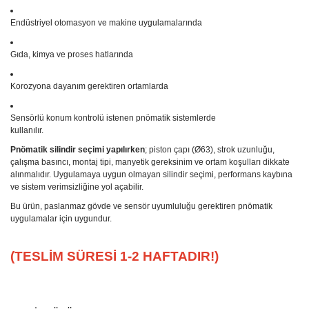
Endüstriyel otomasyon ve makine uygulamalarında
Gıda, kimya ve proses hatlarında
Korozyona dayanım gerektiren ortamlarda
Sensörlü konum kontrolü istenen pnömatik sistemlerde
kullanılır.
Pnömatik silindir seçimi yapılırken
; piston çapı (Ø63), strok uzunluğu,
çalışma basıncı, montaj tipi, manyetik gereksinim ve ortam koşulları dikkate
alınmalıdır. Uygulamaya uygun olmayan silindir seçimi, performans kaybına
ve sistem verimsizliğine yol açabilir.
Bu ürün, paslanmaz gövde ve sensör uyumluluğu gerektiren pnömatik
uygulamalar için uygundur.
(TESLİM SÜRESİ 1-2 HAFTADIR!)