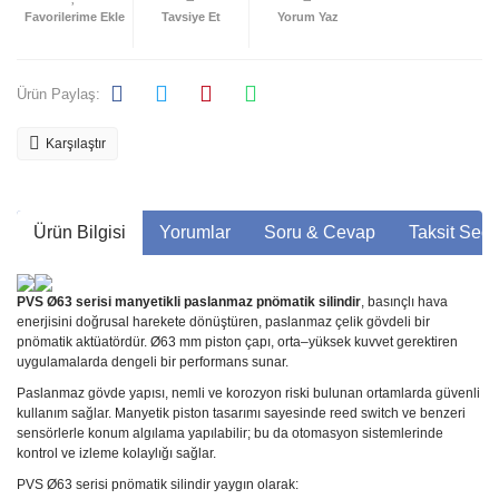
Tavsiye Et
Yorum Yaz
Ürün Paylaş:
Karşılaştır
Ürün Bilgisi
Yorumlar
Soru & Cevap
Taksit Seçe
PVS Ø63 serisi manyetikli paslanmaz pnömatik silindir
, basınçlı hava
enerjisini doğrusal harekete dönüştüren, paslanmaz çelik gövdeli bir
pnömatik aktüatördür. Ø63 mm piston çapı, orta–yüksek kuvvet gerektiren
uygulamalarda dengeli bir performans sunar.
Paslanmaz gövde yapısı, nemli ve korozyon riski bulunan ortamlarda güvenli
kullanım sağlar. Manyetik piston tasarımı sayesinde reed switch ve benzeri
sensörlerle konum algılama yapılabilir; bu da otomasyon sistemlerinde
kontrol ve izleme kolaylığı sağlar.
PVS Ø63 serisi pnömatik silindir yaygın olarak: