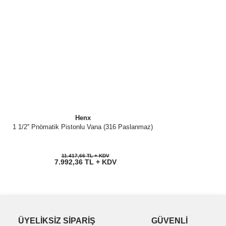
Henx
1 1/2'' Pnömatik Pistonlu Vana (316 Paslanmaz)
11.417,66 TL + KDV
7.992,36 TL + KDV
ÜYELİKSİZ SİPARİŞ
GÜVENLİ