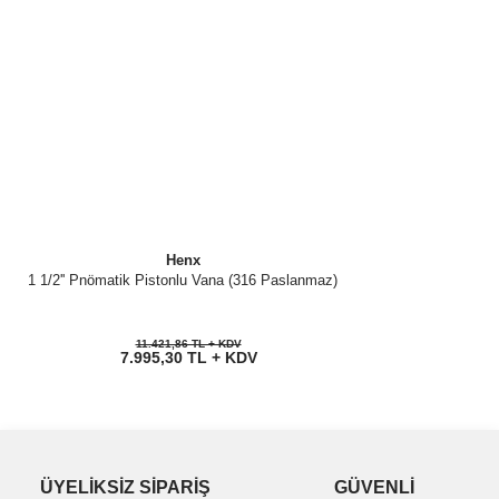
Henx
1 1/2'' Pnömatik Pistonlu Vana (316 Paslanmaz)
11.421,86 TL + KDV
7.995,30 TL + KDV
ÜYELİKSİZ SİPARİŞ
GÜVENLİ