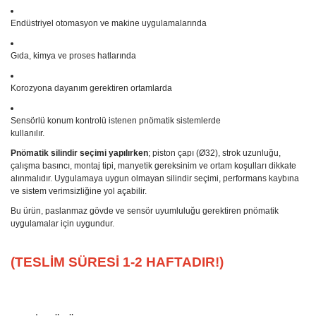
Endüstriyel otomasyon ve makine uygulamalarında
Gıda, kimya ve proses hatlarında
Korozyona dayanım gerektiren ortamlarda
Sensörlü konum kontrolü istenen pnömatik sistemlerde
kullanılır.
Pnömatik silindir seçimi yapılırken
; piston çapı (Ø32), strok uzunluğu,
çalışma basıncı, montaj tipi, manyetik gereksinim ve ortam koşulları dikkate
alınmalıdır. Uygulamaya uygun olmayan silindir seçimi, performans kaybına
ve sistem verimsizliğine yol açabilir.
Bu ürün, paslanmaz gövde ve sensör uyumluluğu gerektiren pnömatik
uygulamalar için uygundur.
(TESLİM SÜRESİ 1-2 HAFTADIR!)