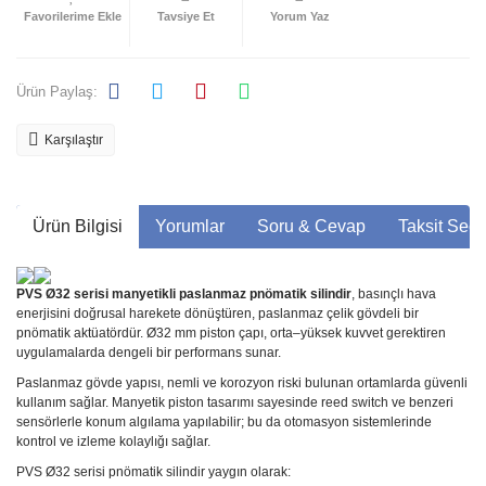
Tavsiye Et
Yorum Yaz
Ürün Paylaş:
Karşılaştır
Ürün Bilgisi
Yorumlar
Soru & Cevap
Taksit Seçe
PVS Ø32 serisi manyetikli paslanmaz pnömatik silindir
, basınçlı hava
enerjisini doğrusal harekete dönüştüren, paslanmaz çelik gövdeli bir
pnömatik aktüatördür. Ø32 mm piston çapı, orta–yüksek kuvvet gerektiren
uygulamalarda dengeli bir performans sunar.
Paslanmaz gövde yapısı, nemli ve korozyon riski bulunan ortamlarda güvenli
kullanım sağlar. Manyetik piston tasarımı sayesinde reed switch ve benzeri
sensörlerle konum algılama yapılabilir; bu da otomasyon sistemlerinde
kontrol ve izleme kolaylığı sağlar.
PVS Ø32 serisi pnömatik silindir yaygın olarak: