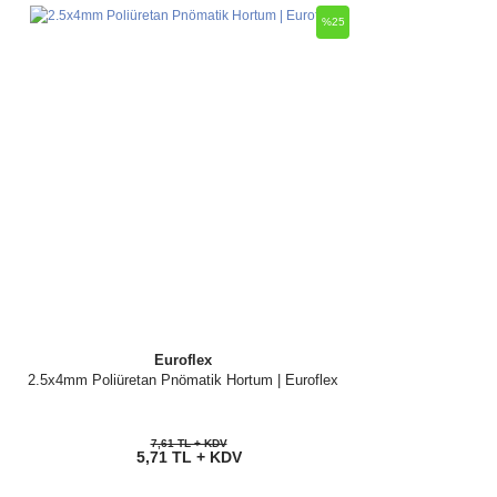
%25
Euroflex
2.5x4mm Poliüretan Pnömatik Hortum | Euroflex
7,61 TL + KDV
5,71 TL + KDV