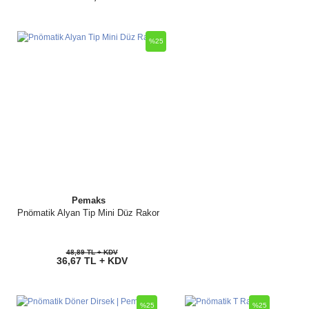
%25
Pemaks
Pnömatik Alyan Tip Mini Düz Rakor
48,89 TL + KDV
36,67 TL + KDV
%25
%25