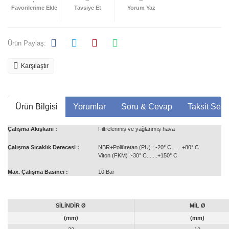
Tavsiye Et
Yorum Yaz
Ürün Paylaş:
Karşılaştır
Ürün Bilgisi
Yorumlar
Soru & Cevap
Taksit Seçe
Çalışma Akışkanı :
Filtrelenmiş ve yağlanmış hava
Çalışma Sıcaklık Derecesi :
NBR+Poliüretan (PU) : -20° C.......+80° C
Viton (FKM) :-30° C.......+150° C
Max. Çalışma Basıncı :
10 Bar
SİLİNDİR Ø
MİL Ø
(mm)
(mm)