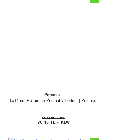
Pemaks
10x14mm Poliüretan Pnömatik Hortum | Pemaks
93,94 TL + KDV
70,45 TL + KDV