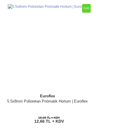
%30
Euroflex
5.5x8mm Poliüretan Pnömatik Hortum | Euroflex
18,08 TL + KDV
12,66 TL + KDV