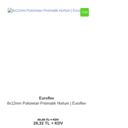
%30
Euroflex
8x12mm Poliüretan Pnömatik Hortum | Euroflex
40,45 TL + KDV
28,32 TL + KDV