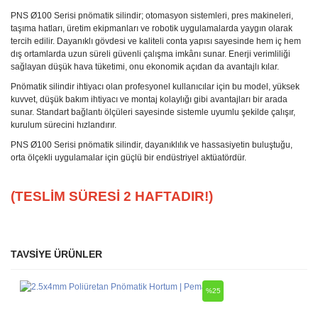
PNS Ø100 Serisi pnömatik silindir; otomasyon sistemleri, pres makineleri,
taşıma hatları, üretim ekipmanları ve robotik uygulamalarda yaygın olarak
tercih edilir. Dayanıklı gövdesi ve kaliteli conta yapısı sayesinde hem iç hem
dış ortamlarda uzun süreli güvenli çalışma imkânı sunar. Enerji verimliliği
sağlayan düşük hava tüketimi, onu ekonomik açıdan da avantajlı kılar.
Pnömatik silindir ihtiyacı olan profesyonel kullanıcılar için bu model, yüksek
kuvvet, düşük bakım ihtiyacı ve montaj kolaylığı gibi avantajları bir arada
sunar. Standart bağlantı ölçüleri sayesinde sistemle uyumlu şekilde çalışır,
kurulum sürecini hızlandırır.
PNS Ø100 Serisi pnömatik silindir, dayanıklılık ve hassasiyetin buluştuğu,
orta ölçekli uygulamalar için güçlü bir endüstriyel aktüatördür.
(TESLİM SÜRESİ 2 HAFTADIR!)
TAVSİYE ÜRÜNLER
Bu ürüne ilk yorumu siz yapın!
Ürün hakkında henüz soru sorulmamış.
%25
Yorum Yaz
Soru Sor