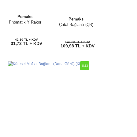
Pemaks
Pemaks
Pnömatik Y Rakor
Çatal Bağlantı (ÇB)
42,30 TL + KDV
142,83 TL + KDV
31,72 TL + KDV
109,98 TL + KDV
%23