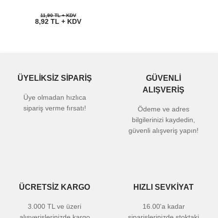
11,90 TL + KDV
8,92 TL + KDV
ÜYELİKSİZ SİPARİŞ
GÜVENLİ
ALIŞVERİŞ
Üye olmadan hızlıca
sipariş verme fırsatı!
Ödeme ve adres
bilgilerinizi kaydedin,
güvenli alışveriş yapın!
ÜCRETSİZ KARGO
HIZLI SEVKİYAT
3.000 TL ve üzeri
16.00'a kadar
alışverişlerinizde kargo
siparişlerinizde stoktaki