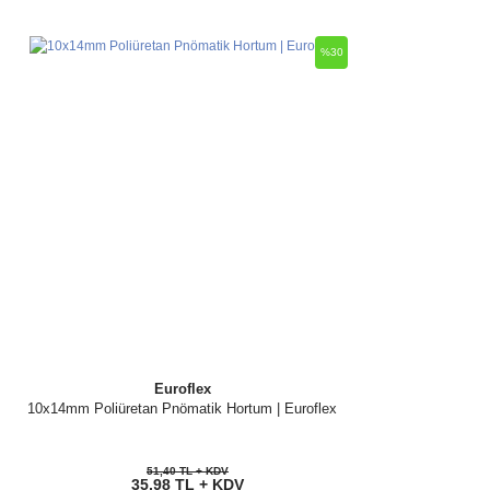
%30
Euroflex
10x14mm Poliüretan Pnömatik Hortum | Euroflex
51,40 TL + KDV
35,98 TL + KDV