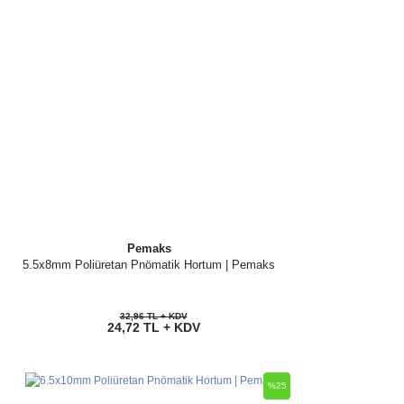
Pemaks
5.5x8mm Poliüretan Pnömatik Hortum | Pemaks
32,96 TL + KDV
24,72 TL + KDV
%25