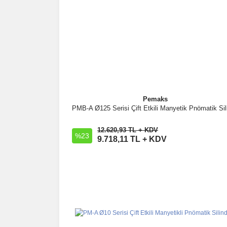
Pemaks
PMB-A Ø125 Serisi Çift Etkili Manyetik Pnömatik Sili
İncele
12.620,93 TL + KDV
%23
Sepete Ekle
9.718,11 TL + KDV