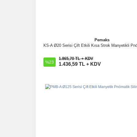
Pemaks
KS-A Ø20 Serisi Çift Etkili Kısa Strok Manyetikli Pnö
İncele
1.865,70 TL + KDV
%23
Sepete Ekle
1.436,59 TL + KDV