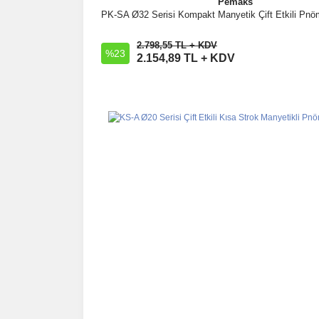
Pemaks
PK-SA Ø32 Serisi Kompakt Manyetik Çift Etkili Pnöma
İncele
2.798,55 TL + KDV
%23
Sepete Ekle
2.154,89 TL + KDV