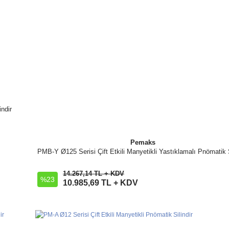
ndir
Pemaks
PMB-Y Ø125 Serisi Çift Etkili Manyetikli Yastıklamalı Pnömatik S
İncele
14.267,14 TL + KDV
%23
Sepete Ekle
10.985,69 TL + KDV