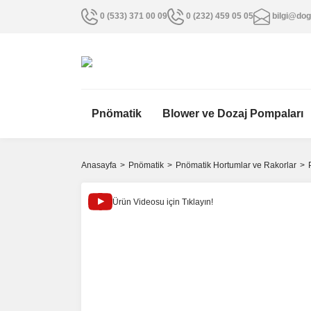
0 (533) 371 00 09
0 (232) 459 05 05
bilgi@dog
Pnömatik
Blower ve Dozaj Pompaları
Anasayfa
Pnömatik
Pnömatik Hortumlar ve Rakorlar
Ürün Videosu için Tıklayın!