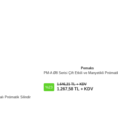
Pemaks
PM-A Ø8 Serisi Çift Etkili ve Manyetikli Pnömatik
İncele
1.646,21 TL + KDV
%23
Sepete Ekle
1.267,58 TL + KDV
alı Pnömatik Silindir