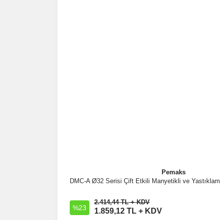
Pemaks
DMC-A Ø32 Serisi Çift Etkili Manyetikli ve Yastıklam
İncele
2.414,44 TL + KDV
%23
Sepete Ekle
1.859,12 TL + KDV