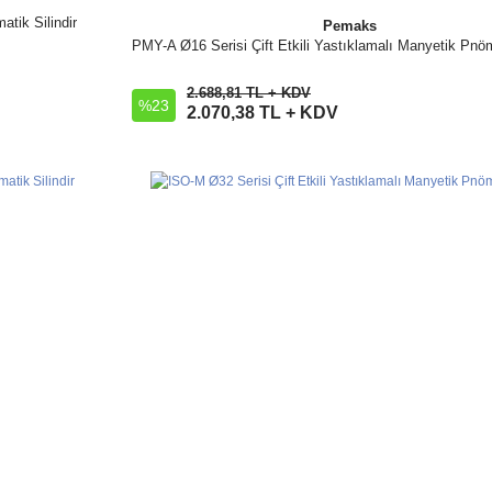
tik Silindir
Pemaks
PMY-A Ø16 Serisi Çift Etkili Yastıklamalı Manyetik Pnöma
İncele
2.688,81 TL + KDV
%23
Sepete Ekle
2.070,38 TL + KDV