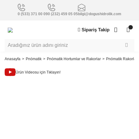
0 (533) 371 00 09
0 (232) 459 05 05
bilgi@dogushidrolik.com
Sipariş Takip
Anasayfa
Pnömatik
Pnömatik Hortumlar ve Rakorlar
Pnömatik Rakorlar
Ürün Videosu için Tıklayın!