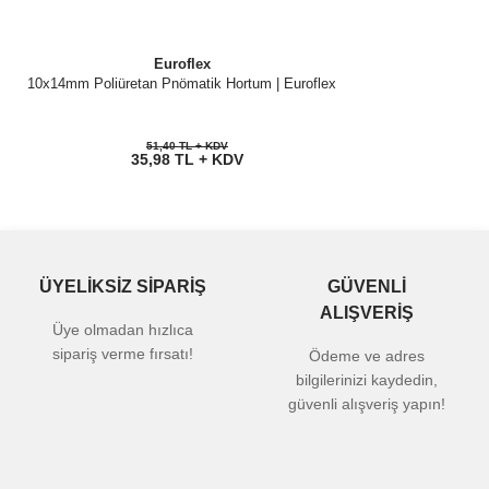
Euroflex
10x14mm Poliüretan Pnömatik Hortum | Euroflex
51,40 TL + KDV
35,98 TL + KDV
ÜYELİKSİZ SİPARİŞ
GÜVENLİ
ALIŞVERİŞ
Üye olmadan hızlıca
sipariş verme fırsatı!
Ödeme ve adres
bilgilerinizi kaydedin,
güvenli alışveriş yapın!