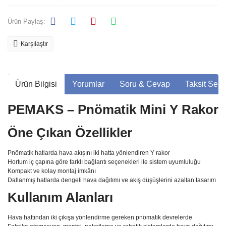
Ürün Paylaş:
Karşılaştır
Ürün Bilgisi
Yorumlar
Soru & Cevap
Taksit Seçe
PEMAKS – Pnömatik Mini Y Rakor
Öne Çıkan Özellikler
Pnömatik hatlarda hava akışını iki hatta yönlendiren Y rakor
Hortum iç çapına göre farklı bağlantı seçenekleri ile sistem uyumluluğu
Kompakt ve kolay montaj imkânı
Dallanmış hatlarda dengeli hava dağıtımı ve akış düşüşlerini azaltan tasarım
Kullanım Alanları
Hava hattından iki çıkışa yönlendirme gereken pnömatik devrelerde