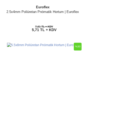
Euroflex
2.5x4mm Poliüretan Pnömatik Hortum | Euroflex
7,61 TL + KDV
5,71 TL + KDV
%30