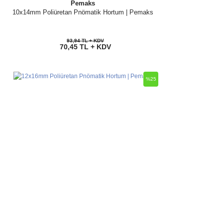
Pemaks
10x14mm Poliüretan Pnömatik Hortum | Pemaks
93,94 TL + KDV
70,45 TL + KDV
%25