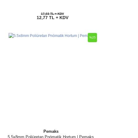
17,03 TL + KDV
12,77 TL + KDV
%25
Pemaks
5.5x8mm Poliüretan Pnömatik Hortum | Pemaks