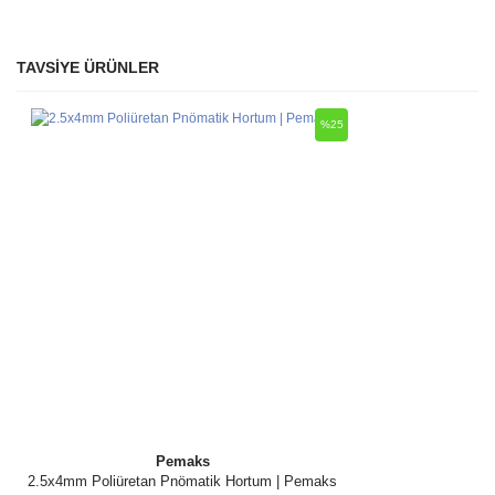
TAVSİYE ÜRÜNLER
Bu ürüne ilk yorumu siz yapın!
Ürün hakkında henüz soru sorulmamış.
%25
Yorum Yaz
Soru Sor
Pemaks
2.5x4mm Poliüretan Pnömatik Hortum | Pemaks