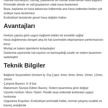
Fabrika otomasyon, montaj, paketleme ve robotik sistemlerde hava dağıtımı
Pnömatik silindir ve valf gruplarının ortak hava beslemesi
Boya, kaplama ve hava tabancası hatlarında ana hava hattından birden çok
üniteye hava beslemesi
Endüstriyel tesislerde genel hava dağıtım hatları
Avantajları
Hortum çapına göre uygun bağlantı imkânı ile esneklik sağlar
Hava dağıtımında dengeli akış ile hat üzerindeki ekipmanların performansını
korur
Montaj ve bakım işlemlerini kolaylaştırır
Dallanma sayesinde hat sayısını ve karmaşıklığı azaltır ve sistem tasarımını
sadeleştirir
Teknik Bilgiler
Bağlantı Seçenekleri (Hortum İç–Dış Çapı): 4mm, 6mm, 8mm, 10mm, 12mm,
16mm.
Çalışma Basıncı: 0–8 bar
Maksimum Tavsiye Edilen Basınç: Sistem tasarımına göre değişir
Uyumlu Hortum / Boru Tipleri: Plastik veya sistemde kullanılan uygun
hortumlar
Uygulama Koşulları: Endüstriyel pnömatik hatlar, normal çalışma sıcaklık ve
basınç aralığında