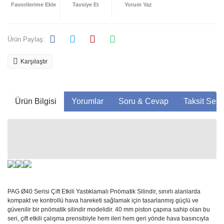
Tavsiye Et
Yorum Yaz
Ürün Paylaş:
Karşılaştır
Ürün Bilgisi
Yorumlar
Soru & Cevap
Taksit Seçe
PAG Ø40 Serisi Çift Etkili Yastıklamalı Pnömatik Silindir, sınırlı alanlarda
kompakt ve kontrollü hava hareketi sağlamak için tasarlanmış güçlü ve
güvenilir bir pnömatik silindir modelidir. 40 mm piston çapına sahip olan bu
seri, çift etkili çalışma prensibiyle hem ileri hem geri yönde hava basıncıyla