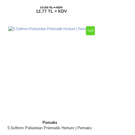
17,03 TL + KDV
12,77 TL + KDV
%25
Pemaks
5.5x8mm Poliüretan Pnömatik Hortum | Pemaks