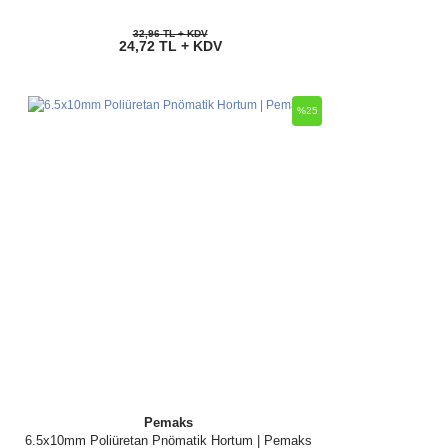
32,96 TL + KDV
24,72 TL + KDV
%25
Pemaks
6.5x10mm Poliüretan Pnömatik Hortum | Pemaks