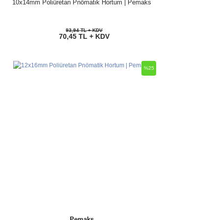
10x14mm Poliüretan Pnömatik Hortum | Pemaks
93,94 TL + KDV
70,45 TL + KDV
%25
Pemaks