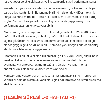
hareket eder ve yüksek hassasiyetli sistemlerde stabil performans sunar.
Yastıklamalı yapısı sayesinde, piston hareketinin uç noktalarında oluşan
darbe etkisi sönümlenir. Bu pnömatik silindir, sistemdeki diğer mekanik
parçalara zarar vermeden sessiz, titreşimsiz ve daha yumuşak bir duruş
sağlar. Ayarlanabilir yastıklama özelliği sayesinde, uygulamaya özel
performans ayarları kolayca yapılabilir.
Alüminyum gövdesi sayesinde hafif fakat dayanıklı olan PAG Ø40 Serisi
pnömatik silindir, otomasyon hatları, pnömatik kontrol sistemleri, malzeme
taşıma çözümleri, robotik uygulamalar ve ambalaj makineleri gibi birçok
alanda yaygın şekilde kullanılabilir. Kompakt yapısı sayesinde dar montaj
alanlarında bile kolayca uygulanabilir.
Pnömatik silindir ihtiyacı olan kullanıcılar için PAG Ø40 Serisi, düşük hava
tüketimi, kaliteli sızdırmazlık elemanları ve uzun ömürlü kullanım
avantajlarıyla öne çıkar. Standart bağlantı ölçüleri ve farklı montaj
aparatlarıyla sistemlere kolay entegrasyon sağlar.
Kompakt ama yüksek performans sunan bu pnömatik silindir, hem enerji
verimliliği hem de sistem güvenilirliği açısından profesyonel uygulamalarda
etkili bir tercihtir.
(TESLİM SÜRESİ 1-2 HAFTADIR!)