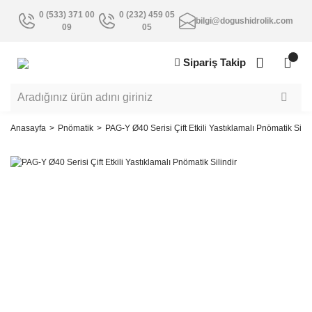
0 (533) 371 00
0 (232) 459 05
bilgi@dogushidrolik.com
09
05
Sipariş Takip
Anasayfa
Pnömatik
PAG-Y Ø40 Serisi Çift Etkili Yastıklamalı Pnömatik Silin