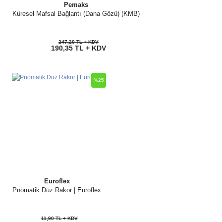
Pemaks
Küresel Mafsal Bağlantı (Dana Gözü) (KMB)
247,20 TL + KDV
190,35 TL + KDV
%25
Euroflex
Pnömatik Düz Rakor | Euroflex
11,90 TL + KDV