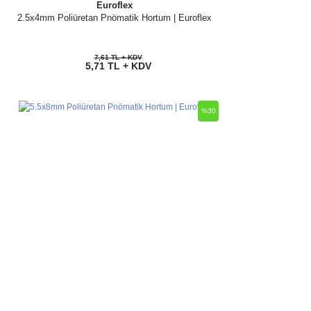
Euroflex
2.5x4mm Poliüretan Pnömatik Hortum | Euroflex
7,61 TL + KDV
5,71 TL + KDV
%30