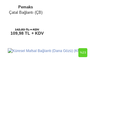
Pemaks
Çatal Bağlantı (ÇB)
142,83 TL + KDV
109,98 TL + KDV
%23