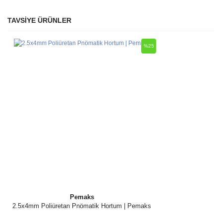
TAVSİYE ÜRÜNLER
Bu ürüne ilk yorumu siz yapın!
Ürün hakkında henüz soru sorulmamış.
%25
Yorum Yaz
Soru Sor
Pemaks
2.5x4mm Poliüretan Pnömatik Hortum | Pemaks