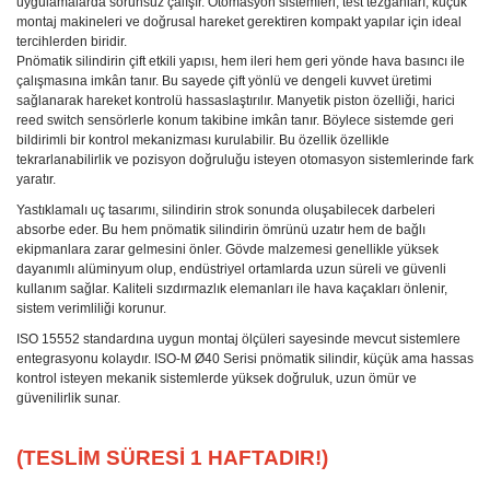
uygulamalarda sorunsuz çalışır. Otomasyon sistemleri, test tezgahları, küçük
montaj makineleri ve doğrusal hareket gerektiren kompakt yapılar için ideal
tercihlerden biridir.
Pnömatik silindirin çift etkili yapısı, hem ileri hem geri yönde hava basıncı ile
çalışmasına imkân tanır. Bu sayede çift yönlü ve dengeli kuvvet üretimi
sağlanarak hareket kontrolü hassaslaştırılır. Manyetik piston özelliği, harici
reed switch sensörlerle konum takibine imkân tanır. Böylece sistemde geri
bildirimli bir kontrol mekanizması kurulabilir. Bu özellik özellikle
tekrarlanabilirlik ve pozisyon doğruluğu isteyen otomasyon sistemlerinde fark
yaratır.
Yastıklamalı uç tasarımı, silindirin strok sonunda oluşabilecek darbeleri
absorbe eder. Bu hem pnömatik silindirin ömrünü uzatır hem de bağlı
ekipmanlara zarar gelmesini önler. Gövde malzemesi genellikle yüksek
dayanımlı alüminyum olup, endüstriyel ortamlarda uzun süreli ve güvenli
kullanım sağlar. Kaliteli sızdırmazlık elemanları ile hava kaçakları önlenir,
sistem verimliliği korunur.
ISO 15552 standardına uygun montaj ölçüleri sayesinde mevcut sistemlere
entegrasyonu kolaydır. ISO-M Ø40 Serisi pnömatik silindir, küçük ama hassas
kontrol isteyen mekanik sistemlerde yüksek doğruluk, uzun ömür ve
güvenilirlik sunar.
(TESLİM SÜRESİ 1 HAFTADIR!)