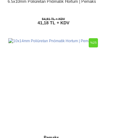
6.5x10mm Poliüretan Pnömatik Hortum | Pemaks
54,91 TL + KDV
41,18 TL + KDV
%25
Pemaks