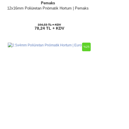
Pemaks
12x16mm Poliüretan Pnömatik Hortum | Pemaks
104,33 TL + KDV
78,24 TL + KDV
%25