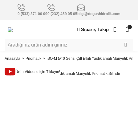
0 (533) 371 00 09
0 (232) 459 05 05
bilgi@dogushidrolik.com
Sipariş Takip
Anasayfa
Pnömatik
ISO-M Ø40 Serisi Çift Etkili Yastıklamalı Manyetik Pnöma
Ürün Videosu için Tıklayın!