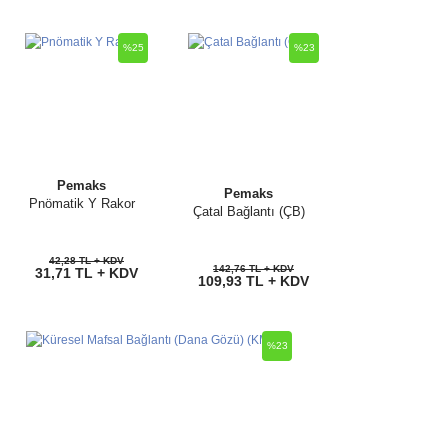
%25
%23
Pemaks
Pemaks
Pnömatik Y Rakor
Çatal Bağlantı (ÇB)
42,28 TL + KDV
142,76 TL + KDV
31,71 TL + KDV
109,93 TL + KDV
%23