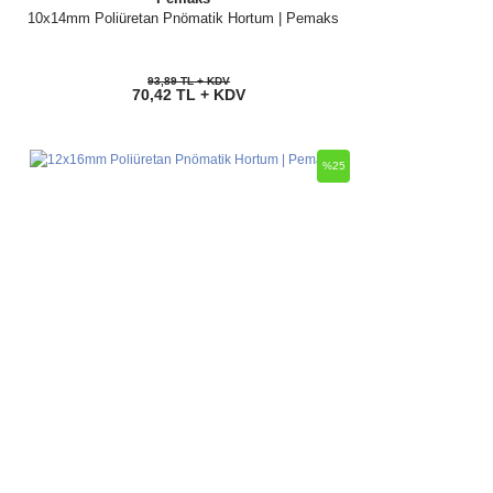
10x14mm Poliüretan Pnömatik Hortum | Pemaks
93,89 TL + KDV
70,42 TL + KDV
%25