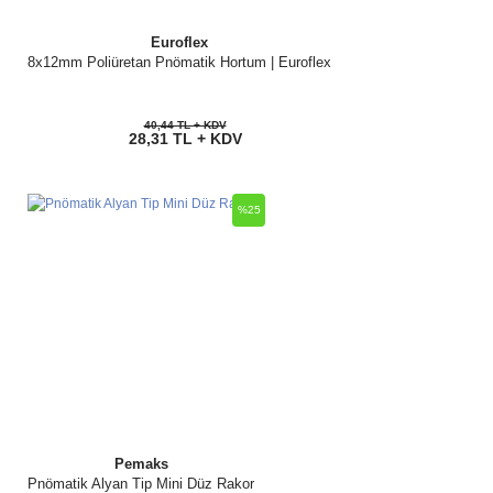
Euroflex
8x12mm Poliüretan Pnömatik Hortum | Euroflex
40,44 TL + KDV
28,31 TL + KDV
%25
Pemaks
Pnömatik Alyan Tip Mini Düz Rakor