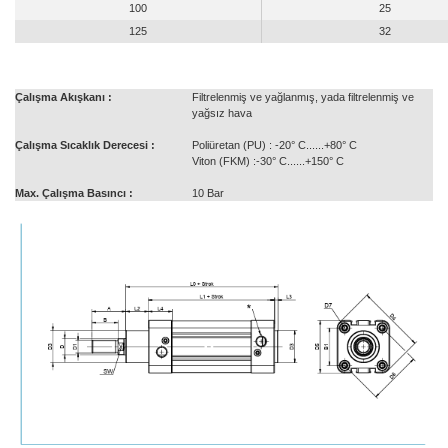
100
25
125
32
Çalışma Akışkanı :
Filtrelenmiş ve yağlanmış, yada filtrelenmiş ve
yağsız hava
Çalışma Sıcaklık Derecesi :
Poliüretan (PU) : -20° C......+80° C
Viton (FKM) :-30° C......+150° C
Max. Çalışma Basıncı :
10 Bar