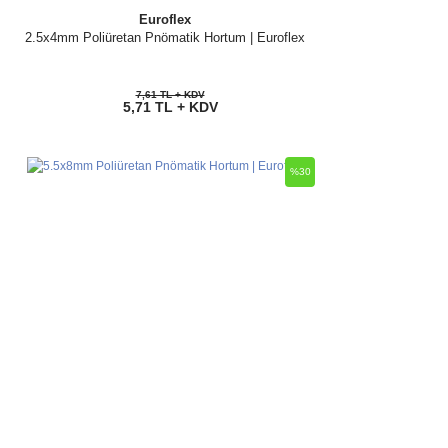
Euroflex
2.5x4mm Poliüretan Pnömatik Hortum | Euroflex
7,61 TL + KDV
5,71 TL + KDV
%30