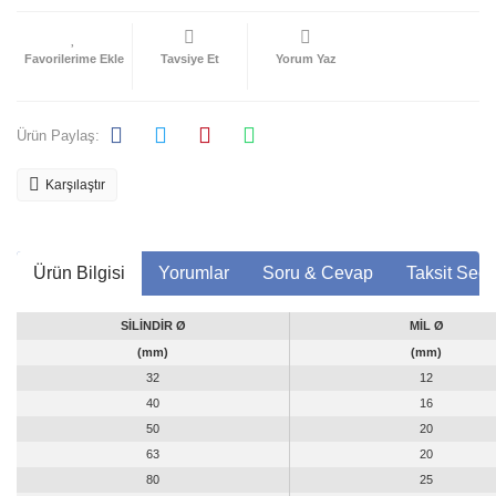
Tavsiye Et
Yorum Yaz
Ürün Paylaş:
Karşılaştır
Ürün Bilgisi
Yorumlar
Soru & Cevap
Taksit Seçe
SİLİNDİR Ø
MİL Ø
(mm)
(mm)
32
12
40
16
50
20
63
20
80
25