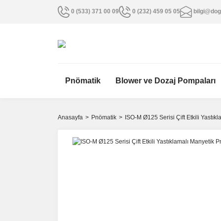
0 (533) 371 00 09
0 (232) 459 05 05
bilgi@dog
Pnömatik
Blower ve Dozaj Pompaları
Anasayfa
Pnömatik
ISO-M Ø125 Serisi Çift Etkili Yastık