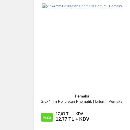
Pemaks
2.5x4mm Poliüretan Pnömatik Hortum | Pemaks
İncele
17,03 TL + KDV
%25
Sepete Ekle
12,77 TL + KDV