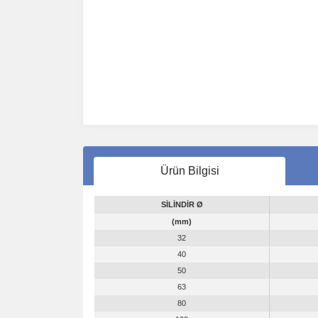
Ürün Bilgisi
SİLİNDİR Ø
(mm)
32
40
50
63
80