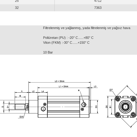
25
4712
32
7363
Filtrelenmiş ve yağlanmış, yada filtrelenmiş ve yağsız hava
Poliüretan (PU) : -20° C......+80° C
Viton (FKM) :-30° C......+150° C
10 Bar