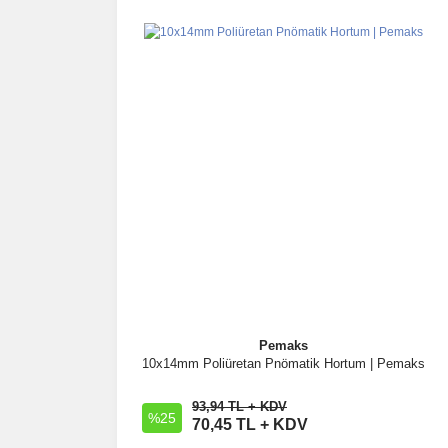
Pemaks
10x14mm Poliüretan Pnömatik Hortum | Pemaks
İncele
93,94 TL + KDV
%25
Sepete Ekle
70,45 TL + KDV