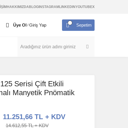
İŞİM
HAKKIMIZDA
BLOG
INSTAGRAM
LINKEDIN
YOUTUBE
X
Üye Ol
Giriş Yap
Sepetim
/
5 Serisi Çift Etkili
malı Manyetik Pnömatik
11.251,66 TL + KDV
14.612,55 TL + KDV