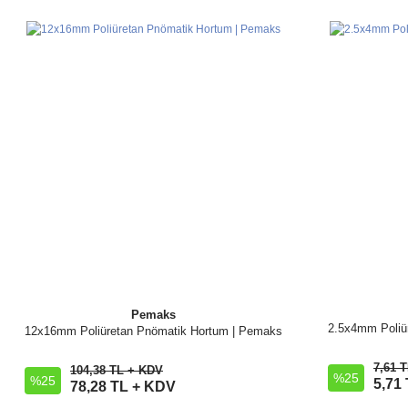
Pemaks
2.5x4mm Poliür
12x16mm Poliüretan Pnömatik Hortum | Pemaks
İncele
7,61 
104,38 TL + KDV
%25
%25
Sepete Ekle
5,71
78,28 TL + KDV