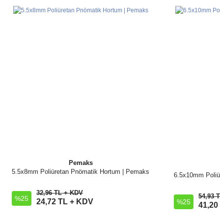
Yorum Yaz
Soru Sor
Pemaks
5.5x8mm Poliüretan Pnömatik Hortum | Pemaks
İncele
6.5x10mm Poliü
32,96 TL + KDV
54,93 
%25
Sepete Ekle
24,72 TL + KDV
%25
41,20