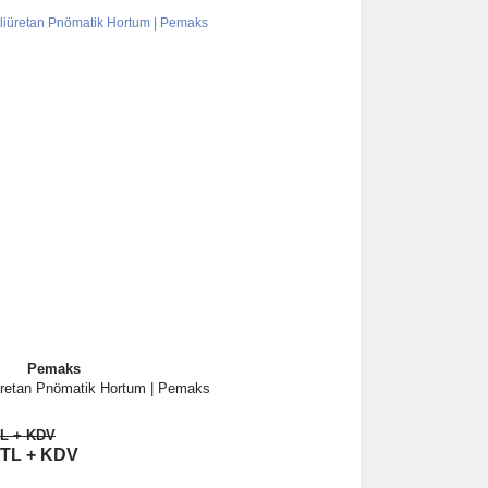
Pemaks
retan Pnömatik Hortum | Pemaks
İncele
TL + KDV
Sepete Ekle
 TL + KDV