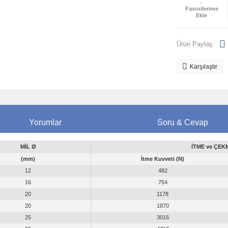
Ürün Paylaş:
Karşılaştır
Yorumlar
Soru & Cevap
MİL Ø
İTME ve ÇEK
(mm)
İtme Kuvveti (N)
12
482
16
754
20
1178
20
1870
25
3016