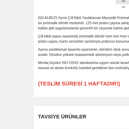
ISO-M Ø125 Serisi Çift Etkili Yastıklamalı Manyetik Pnömat
bir pnömatik silindir modelidir. 125 mm piston çapına sahi
hatları gibi uygulamalarda güvenilir bir seçenek haline getir
Çift etkili yapısı sayesinde pnömatik silindir hem ileri hem
piston yapısı, harici sensörler yardımıyla pistonun konum
Ayrıca yastıklamalı tasarımı sayesinde, silindirin strok s
azaltır. Gövdesi yüksek mukavemetli alüminyum veya çelikten 
Montaj ölçüleri ISO 15552 standardına uygun olarak tasarlan
hassas ve darbe kontrollü hareket gerektiren tüm endüstri
(TESLİM SÜRESİ 1 HAFTADIR!)
TAVSİYE ÜRÜNLER