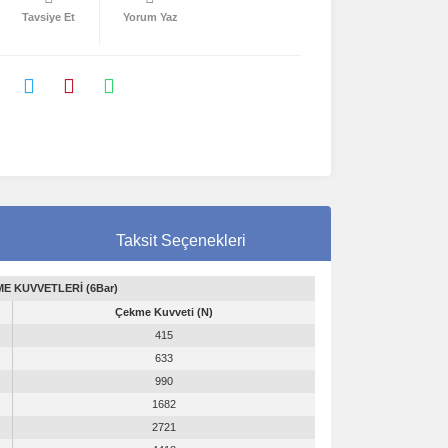
Tavsiye Et
Yorum Yaz
Taksit Seçenekleri
ME KUVVETLERİ (6Bar)
Çekme Kuvveti (N)
415
633
990
1682
2721