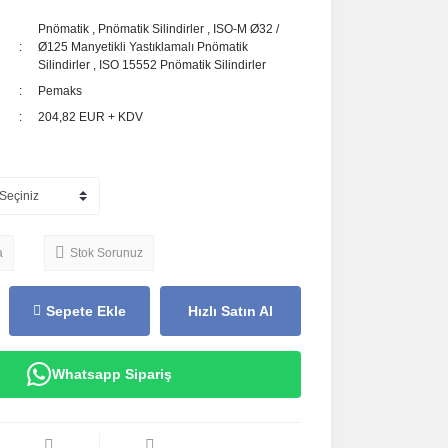
Pnömatik
,
Pnömatik Silindirler
,
ISO-M Ø32 /
Ø125 Manyetikli Yastıklamalı Pnömatik
Silindirler
,
ISO 15552 Pnömatik Silindirler
Pemaks
204,82 EUR + KDV
a
Stok Sorunuz
Sepete Ekle
Hızlı Satın Al
Whatsapp Sipariş