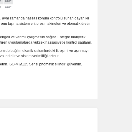
ilmiş, aynı zamanda hassas konum kontrolü sunan dayanıklı
 onu taşıma sistemleri, pres makineleri ve otomatik üretim
 dengeli ve verimli çalışmasını sağlar. Entegre manyetik
tiren uygulamalarda yüksek hassasiyetle kontrol sağlanır.
hem de bağlı mekanik sistemlerdeki titreşimi ve aşınmayı
irilir ve sistem verimliliği artırılır.
rir. ISO-M Ø125 Serisi pnömatik silindir; güvenilir,