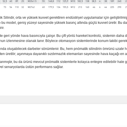
ik Silindir, orta ve yüksek kuvvet gerektiren endüstriyel uygulamalar için geliştir
p bu model, geniş yüzeyi sayesinde yüksek basınç altında güçlü kuvvet üretir. Bu da
ir.
 de geri yönde hava basıncıyla çalışır. Bu çift yönlü hareket kontrolü, sistemin daha
unun izlenmesine olanak tanır. Böylece otomasyon sistemlerinde konum takibi gerek
onunda oluşabilecek darbeler sönümlenir. Bu, hem pnömatik silindirin ömrünü uzatır 
üretilir; aşınmaya dayanıklı sızdırmazlık elemanları sayesinde hava kaçağı en aza ind
mıştır, bu da ürünü mevcut pnömatik sistemlerle kolayca entegre edilebilir hale geti
yel senaryolarda üstün performans sağlar.
Bu ürüne ilk yorumu siz yapın!
Ürün hakkında henüz soru sorulmamış.