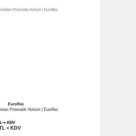
Euroflex
etan Pnömatik Hortum | Euroflex
İncele
TL + KDV
Sepete Ekle
 TL + KDV