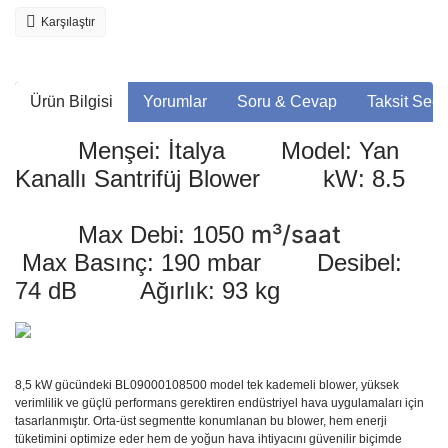
Karşılaştır
Ürün Bilgisi
Yorumlar
Soru & Cevap
Taksit Seçe
Menşei: İtalya Model: Yan
Kanallı Santrifüj Blower kW: 8.5
m³/saat
Max Debi: 1050
Max Basınç: 190 mbar Desibel:
74 dB Ağırlık: 93 kg
8,5 kW gücündeki BL09000108500 model tek kademeli blower, yüksek
verimlilik ve güçlü performans gerektiren endüstriyel hava uygulamaları için
tasarlanmıştır. Orta-üst segmentte konumlanan bu blower, hem enerji
tüketimini optimize eder hem de yoğun hava ihtiyacını güvenilir biçimde