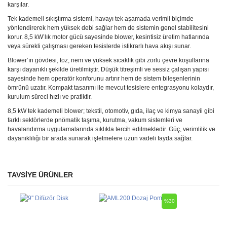
karşılar.
Tek kademeli sıkıştırma sistemi, havayı tek aşamada verimli biçimde
yönlendirerek hem yüksek debi sağlar hem de sistemin genel stabilitesini
korur. 8,5 kW’lık motor gücü sayesinde blower, kesintisiz üretim hatlarında
veya sürekli çalışması gereken tesislerde istikrarlı hava akışı sunar.
Blower’ın gövdesi, toz, nem ve yüksek sıcaklık gibi zorlu çevre koşullarına
karşı dayanıklı şekilde üretilmiştir. Düşük titreşimli ve sessiz çalışan yapısı
sayesinde hem operatör konforunu artırır hem de sistem bileşenlerinin
ömrünü uzatır. Kompakt tasarımı ile mevcut tesislere entegrasyonu kolaydır,
kurulum süreci hızlı ve pratiktir.
8,5 kW tek kademeli blower; tekstil, otomotiv, gıda, ilaç ve kimya sanayii gibi
farklı sektörlerde pnömatik taşıma, kurutma, vakum sistemleri ve
havalandırma uygulamalarında sıklıkla tercih edilmektedir. Güç, verimlilik ve
dayanıklılığı bir arada sunarak işletmelere uzun vadeli fayda sağlar.
TAVSİYE ÜRÜNLER
Bu ürüne ilk yorumu siz yapın!
Ürün hakkında henüz soru sorulmamış.
%30
Yorum Yaz
Soru Sor