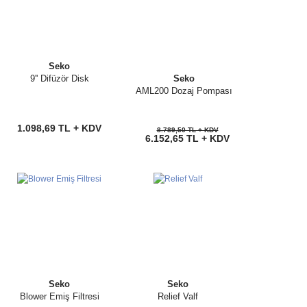
Seko
9'' Difüzör Disk
Seko
AML200 Dozaj Pompası
1.098,69 TL + KDV
8.789,50 TL + KDV
6.152,65 TL + KDV
Seko
Seko
Blower Emiş Filtresi
Relief Valf