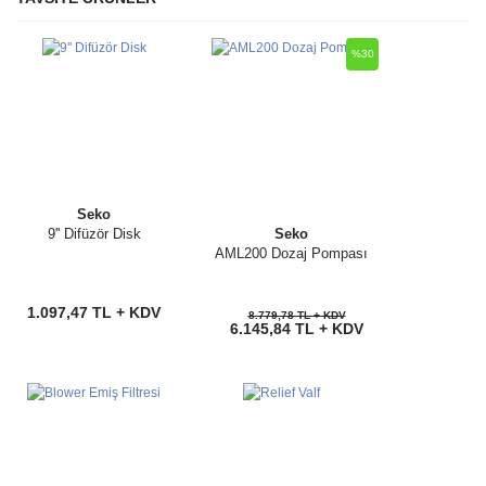
Bu ürüne ilk yorumu siz yapın!
Ürün hakkında henüz soru sorulmamış.
%30
Yorum Yaz
Soru Sor
Seko
9'' Difüzör Disk
Seko
AML200 Dozaj Pompası
1.097,47 TL + KDV
8.779,78 TL + KDV
6.145,84 TL + KDV