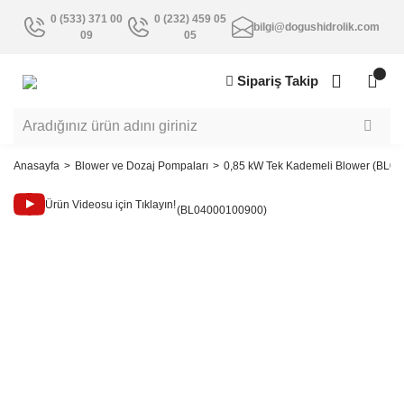
0 (533) 371 00
0 (232) 459 05
bilgi@dogushidrolik.com
09
05
Sipariş Takip
Anasayfa
Blower ve Dozaj Pompaları
0,85 kW Tek Kademeli Blower (BL0
Ürün Videosu için Tıklayın!