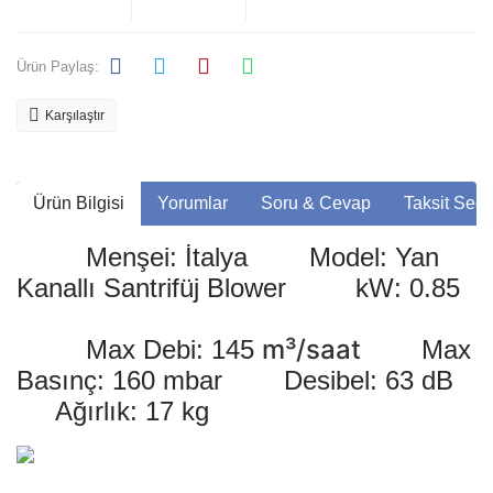
Ürün Paylaş:
Karşılaştır
Ürün Bilgisi
Yorumlar
Soru & Cevap
Taksit Seçe
Menşei: İtalya Model: Yan
Kanallı Santrifüj Blower kW: 0.85
m³/saat
Max Debi: 145
Max
Basınç: 160 mbar Desibel: 63 dB
Ağırlık: 17 kg