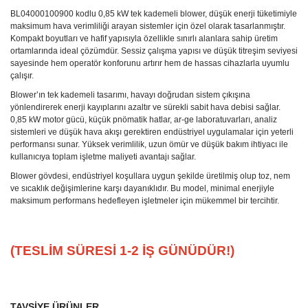
BL04000100900 kodlu 0,85 kW tek kademeli blower, düşük enerji tüketimiyle
maksimum hava verimliliği arayan sistemler için özel olarak tasarlanmıştır.
Kompakt boyutları ve hafif yapısıyla özellikle sınırlı alanlara sahip üretim
ortamlarında ideal çözümdür. Sessiz çalışma yapısı ve düşük titreşim seviyesi
sayesinde hem operatör konforunu artırır hem de hassas cihazlarla uyumlu
çalışır.
Blower’ın tek kademeli tasarımı, havayı doğrudan sistem çıkışına
yönlendirerek enerji kayıplarını azaltır ve sürekli sabit hava debisi sağlar.
0,85 kW motor gücü, küçük pnömatik hatlar, ar-ge laboratuvarları, analiz
sistemleri ve düşük hava akışı gerektiren endüstriyel uygulamalar için yeterli
performansı sunar. Yüksek verimlilik, uzun ömür ve düşük bakım ihtiyacı ile
kullanıcıya toplam işletme maliyeti avantajı sağlar.
Blower gövdesi, endüstriyel koşullara uygun şekilde üretilmiş olup toz, nem
ve sıcaklık değişimlerine karşı dayanıklıdır. Bu model, minimal enerjiyle
maksimum performans hedefleyen işletmeler için mükemmel bir tercihtir.
(TESLİM SÜRESİ 1-2 İŞ GÜNÜDÜR!)
TAVSİYE ÜRÜNLER