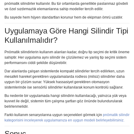
pnömatik silindirler kullanılır. Bu tür ortamlarda genellikle paslanmaz gövdeli
ve özel sızdırmazlık elemanlarına sahip modeller tercih edilir.
Bu sayede hem hijyen standartları korunur hem de ekipman ömrü uzatılır.
Uygulamaya Göre Hangi Silindir Tipi
Kullanılmalıdır?
Pnömatik silindirlerin kullanım alanları kadar, doğru tip seçimi de kritik öneme
sahiptir. Her uygulama aynı silindir ile çözülemez ve yanlış tip seçimi sistem
performansını ciddi şekilde düşürebilir.
Dar alanlarda çalışan sistemlerde kompakt silindirler tercih edilirken, uzun
mesafeli hareket gerektiren uygulamalarda rodless (milsiz) silindirler daha
uygun bir çözüm sunar. Yüksek hassasiyet gerektiren otomasyon
sistemlerinde ise sensörlü silindirler kullanılarak konum kontrolü sağlanır.
Bu nedenle bir uygulamada hangi silindirin kullanılacağı, yalnızca yük veya
kuvvet ile değil, sistemin tüm çalışma şartları göz önünde bulundurularak
belirlenmelidir.
Farklı kullanım senaryolarına uygun seçenekleri görmek için
pnömatik silindir
kategorisini inceleyerek uygulamanıza en uygun modeli belirleyebilirsiniz.
Sonuç