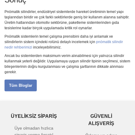
Pnömatik silindirler, endüstriyel sistemlerde hareket üretiminin temel yapı
taşlarından biridir ve çok farklı sektörlerde geniş bir kullanım alanına sahiptir.
Üretim hatlarından otomotiv sektörüne, paketleme sistemlerinden gıda
tesislerine kadar birçok uygulamada kritik rol oynarlar.
Pnömatik sistemlerin temel çalışma prensibini daha iyi anlamak ve
silindirlerin sistem içindeki rolünü detaylı incelemek için
pnömatik silindir
nedir rehberimizi
inceleyebilirsiniz.
Ancak bu sistemlerden maksimum verim alınabilmesi için yalnızca silindir
kullanmak yeterli değildir. Uygulamaya uygun silindir tipinin seçilmesi, sistem
bileşenlerinin doğru kurgulanması ve çalışma şartlarının dikkate alınması
gerekir.
Tüm Bloglar
ÜYELİKSİZ SİPARİŞ
GÜVENLİ
ALIŞVERİŞ
Üye olmadan hızlıca
sipariş verme fırsatı!