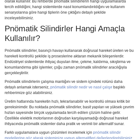
olarak kullanılır. Bu rehberde pnömatik silindirlerin hangi uygulamalarda
tercih edildiğini, hangi sistemlerde nasıl konumlandırıldığını ve kullanım
senaryolarına göre hangi tiplerin öne çıktığını detaylı şekilde
inceleyebilirsiniz.
Pnömatik Silindirler Hangi Amaçla
Kullanılır?
Pnömatik silindirler, basınçlı havayı kullanarak doğrusal hareket üreten ve bu
hareketi kontrollü şekilde iş proseslerine aktaran mekanik bileşenlerdir.
Endüstriyel sistemlerde ihtiyaç duyulan itme, çekme, kaldırma, sıkıştırma ve
konumlandırma gibi işlemler, çoğu zaman pnömatik silindirler aracılığıyla
gerçekleştirilir.
Pnömatik silindirlerin çalışma mantığını ve sistem içindeki rolünü daha
detaylı anlamak isterseniz,
pnömatik silindir nedir ve nasıl çalışır
başlıklı
rehberimize göz atabilirsiniz.
Üretim hatlarında hareketin hızlı, tekrarlanabilir ve kontrollü olması kritik bir
gereksinimdir. Bu noktada pnömatik silindirler, basit yapıları ve yüksek çevrim
hızları sayesinde birçok uygulamada tercih edilen çözüm haline gelir.
Özellikle elektrik motorlarının doğrudan karşılayamadığı doğrusal hareket
ihtiyacında pnömatik sistemler daha pratik ve verimli bir alternatif sunar.
Farklı uygulamalara uygun çözümleri incelemek için
pnömatik silindir
modellerine göz atarak sisteminize uygun alternatifleri değerlendirebilirsiniz.