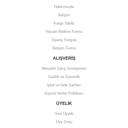
Hakkımızda
İletişim
Kargo Takibi
Havale Bildirim Formu
Sipariş Sorgula
İletişim Formu
ALIŞVERİŞ
Mesafeli Satış Sözleşmesi
Gizlilik ve Güvenlik
İptal ve İade Şartları
Kişisel Veriler Politikası
ÜYELİK
Yeni Üyelik
Üye Girişi