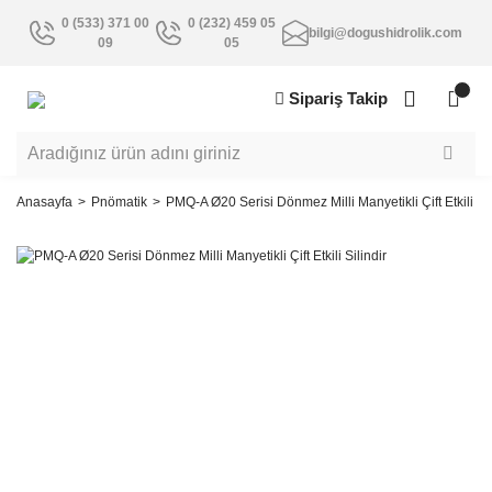
0 (533) 371 00
0 (232) 459 05
bilgi@dogushidrolik.com
09
05
Sipariş Takip
Anasayfa
Pnömatik
PMQ-A Ø20 Serisi Dönmez Milli Manyetikli Çift Etkili Sil