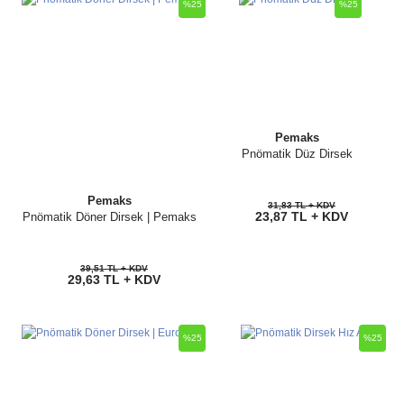
%25
%25
Yorum Yaz
Soru Sor
Pemaks
Pnömatik Düz Dirsek
Pemaks
31,83 TL + KDV
23,87 TL + KDV
Pnömatik Döner Dirsek | Pemaks
39,51 TL + KDV
29,63 TL + KDV
%25
%25