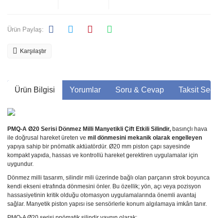
Ürün Paylaş:
Karşılaştır
Ürün Bilgisi
Yorumlar
Soru & Cevap
Taksit Seçe
PMQ-A Ø20 Serisi Dönmez Milli Manyetikli Çift Etkili Silindir,
basınçlı hava
ile doğrusal hareket üreten ve
mil dönmesini mekanik olarak engelleyen
yapıya sahip bir pnömatik aktüatördür. Ø20 mm piston çapı sayesinde
kompakt yapıda, hassas ve kontrollü hareket gerektiren uygulamalar için
uygundur.
Dönmez milli tasarım, silindir mili üzerinde bağlı olan parçanın strok boyunca
kendi ekseni etrafında dönmesini önler. Bu özellik; yön, açı veya pozisyon
hassasiyetinin kritik olduğu otomasyon uygulamalarında önemli avantaj
sağlar. Manyetik piston yapısı ise sensörlerle konum algılamaya imkân tanır.
PMQ-A Ø20 serisi pnömatik silindir yaygın olarak: