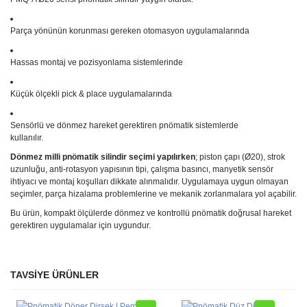
Parça yönünün korunması gereken otomasyon uygulamalarında
Hassas montaj ve pozisyonlama sistemlerinde
Küçük ölçekli pick & place uygulamalarında
Sensörlü ve dönmez hareket gerektiren pnömatik sistemlerde
kullanılır.
Dönmez milli pnömatik silindir seçimi yapılırken
; piston çapı (Ø20), strok
uzunluğu, anti-rotasyon yapısının tipi, çalışma basıncı, manyetik sensör
ihtiyacı ve montaj koşulları dikkate alınmalıdır. Uygulamaya uygun olmayan
seçimler, parça hizalama problemlerine ve mekanik zorlanmalara yol açabilir.
Bu ürün, kompakt ölçülerde dönmez ve kontrollü pnömatik doğrusal hareket
gerektiren uygulamalar için uygundur.
TAVSİYE ÜRÜNLER
Bu ürüne ilk yorumu siz yapın!
Ürün hakkında henüz soru sorulmamış.