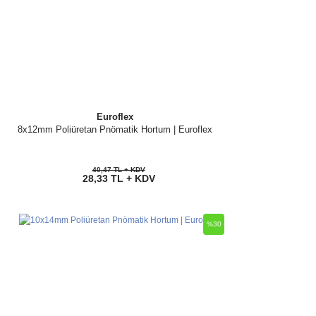
Euroflex
8x12mm Poliüretan Pnömatik Hortum | Euroflex
40,47 TL + KDV
28,33 TL + KDV
%30