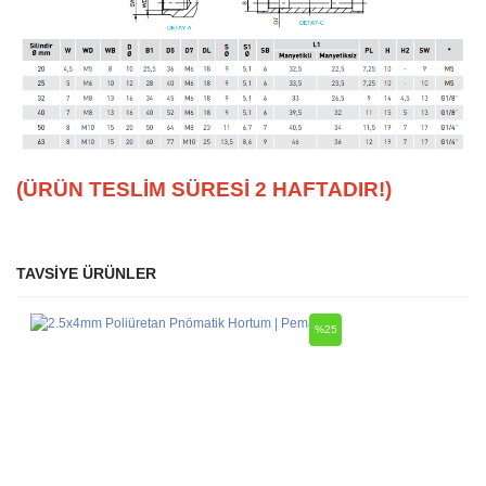
(ÜRÜN TESLİM SÜRESİ 2 HAFTADIR!)
TAVSİYE ÜRÜNLER
Bu ürüne ilk yorumu siz yapın!
Ürün hakkında henüz soru sorulmamış.
%25
Yorum Yaz
Soru Sor