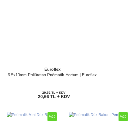
Euroflex
6.5x10mm Poliüretan Pnömatik Hortum | Euroflex
29,52 TL + KDV
20,66 TL + KDV
%25
%25