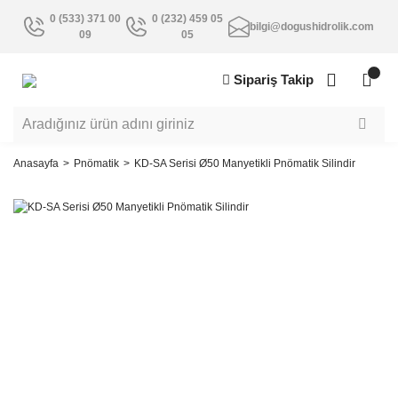
0 (533) 371 00
0 (232) 459 05
bilgi@dogushidrolik.com
09
05
Sipariş Takip
Anasayfa
Pnömatik
KD-SA Serisi Ø50 Manyetikli Pnömatik Silindir