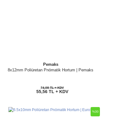
Pemaks
8x12mm Poliüretan Pnömatik Hortum | Pemaks
74,08 TL + KDV
55,56 TL + KDV
%30