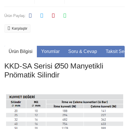
Ürün Paylaş:
Karşılaştır
Ürün Bilgisi
Yorumlar
Soru & Cevap
Taksit Seçe
KKD-SA Serisi Ø50 Manyetikli
Pnömatik Silindir