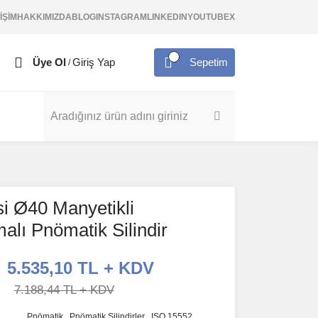
İŞİM
HAKKIMIZDA
BLOG
INSTAGRAM
LINKEDIN
YOUTUBE
X
Üye Ol
Giriş Yap
Sepetim
/
si Ø40 Manyetikli
alı Pnömatik Silindir
5.535,10 TL + KDV
7.188,44 TL + KDV
Pnömatik
,
Pnömatik Silindirler
,
ISO 15552