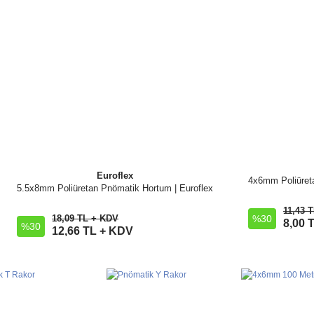
Euroflex
4x6mm Poliüreta
5.5x8mm Poliüretan Pnömatik Hortum | Euroflex
İncele
11,43 
%30
18,09 TL + KDV
8,00 
%30
Sepete Ekle
12,66 TL + KDV