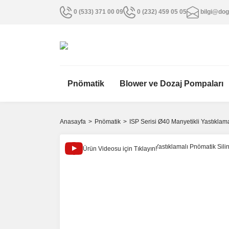
0 (533) 371 00 09
0 (232) 459 05 05
bilgi@dog
Pnömatik
Blower ve Dozaj Pompaları
Anasayfa
Pnömatik
ISP Serisi Ø40 Manyetikli Yastıklama
Ürün Videosu için Tıklayın!