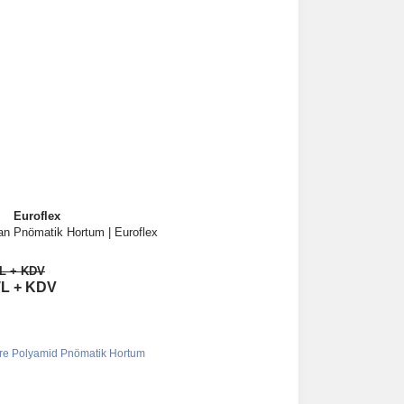
Euroflex
n Pnömatik Hortum | Euroflex
İncele
TL + KDV
Sepete Ekle
TL + KDV