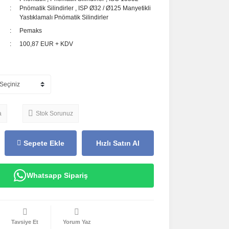
Pnömatik Silindirler
,
ISP Ø32 / Ø125 Manyetikli
Yastıklamalı Pnömatik Silindirler
Pemaks
100,87 EUR + KDV
a
Stok Sorunuz
Sepete Ekle
Hızlı Satın Al
Whatsapp Sipariş
Tavsiye Et
Yorum Yaz