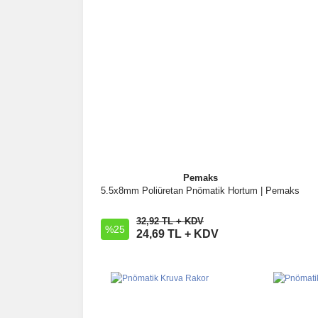
Pemaks
5.5x8mm Poliüretan Pnömatik Hortum | Pemaks
İncele
32,92 TL + KDV
%25
Sepete Ekle
24,69 TL + KDV