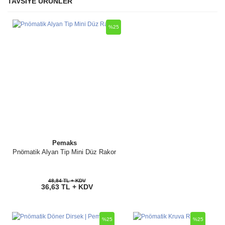
TAVSİYE ÜRÜNLER
Bu ürüne ilk yorumu siz yapın!
Ürün hakkında henüz soru sorulmamış.
%25
Yorum Yaz
Soru Sor
Pemaks
Pnömatik Alyan Tip Mini Düz Rakor
48,84 TL + KDV
36,63 TL + KDV
%25
%25