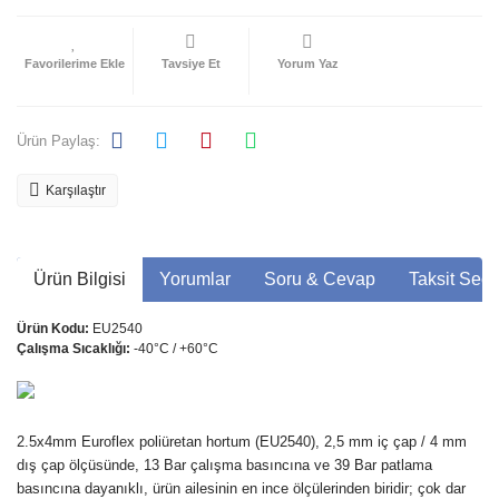
Tavsiye Et
Yorum Yaz
Ürün Paylaş:
Karşılaştır
Ürün Bilgisi
Yorumlar
Soru & Cevap
Taksit Seçe
Ürün Kodu:
EU2540
Çalışma Sıcaklığı:
-40°C / +60°C
2.5x4mm Euroflex poliüretan hortum (EU2540), 2,5 mm iç çap / 4 mm
dış çap ölçüsünde, 13 Bar çalışma basıncına ve 39 Bar patlama
basıncına dayanıklı, ürün ailesinin en ince ölçülerinden biridir; çok dar