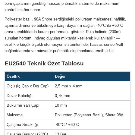
boru çaplarının gerektiği hassas pnömatik sistemlerde maksimum
kontrol imkânı sunar.
Poliyester bazlı, 98A Shore sertliğindeki poliüretan malzemesi hafiflik,
aşınma direnci ve bükülmeye karşı dayanım sağlar; -40°C ile +60°C
arası sıcaklıklarda kararlı performans gösterir. Rulo halinde (200m)
sunulan hortum, ihtiyaç duyulan miktarda kesilerek kullanılabilir —
özellikle küçük ölçekli otomasyon sistemlerinde, hassas sensör/valf
bağlantılarında ve minyatür pnömatik ekipmanlarda tercih edilir.
EU2540 Teknik Özet Tablosu
Özellik
Değer
Ölçü (İç Çap x Dış Çap)
2,5 mm x 4 mm
Duvar Kalınlığı
0,75 mm
Bükülme Yarı Çapı
10 mm
Malzeme
Poliüretan (Polyester Bazlı), Shore 98A
Çalışma Sıcaklığı
-40°C / +60°C
Çalışma Basıncı (23°C)
13 Bar