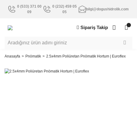
0 (533) 371 00
0 (232) 459 05
bilgi@dogushidrolik.com
09
05
Sipariş Takip
Anasayfa
Pnömatik
2.5x4mm Poliüretan Pnömatik Hortum | Euroflex