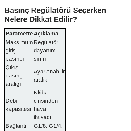
Basınç Regülatörü Seçerken
Nelere Dikkat Edilir?
Parametre
Açıklama
Maksimum
Regülatör
giriş
dayanım
basıncı
sınırı
Çıkış
Ayarlanabilir
basınç
aralık
aralığı
Nl/dk
Debi
cinsinden
kapasitesi
hava
ihtiyacı
Bağlantı
G1/8, G1/4,